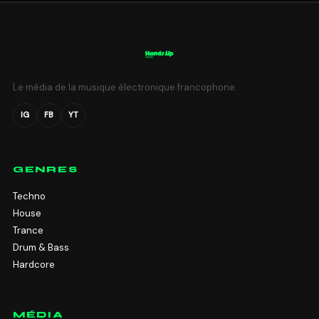
Le média de la musique électronique francophone.
IG
FB
YT
GENRES
Techno
House
Trance
Drum & Bass
Hardcore
MÉDIA