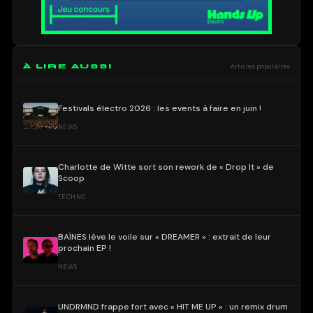
À LIRE AUSSI
Articles populaires
Festivals électro 2026 : les events à faire en juin !
NEWS
Charlotte de Witte sort son rework de « Drop It » de
Scoop
TECHNO
BAÏNES lève le voile sur « DREAMER » : extrait de leur
prochain EP !
NEWS
UNDRMND frappe fort avec « HIT ME UP » : un remix drum