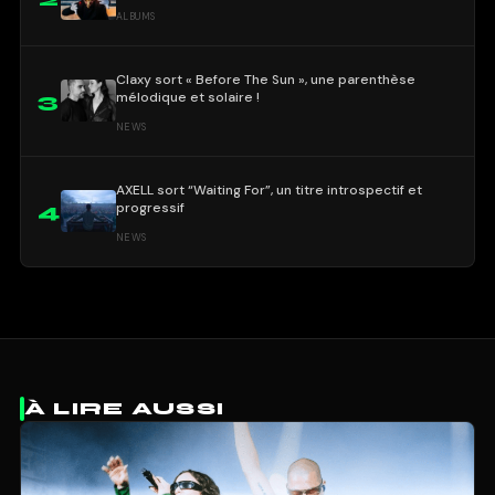
ALBUMS
Claxy sort « Before The Sun », une parenthèse
mélodique et solaire !
3
NEWS
AXELL sort “Waiting For”, un titre introspectif et
progressif
4
NEWS
À LIRE AUSSI