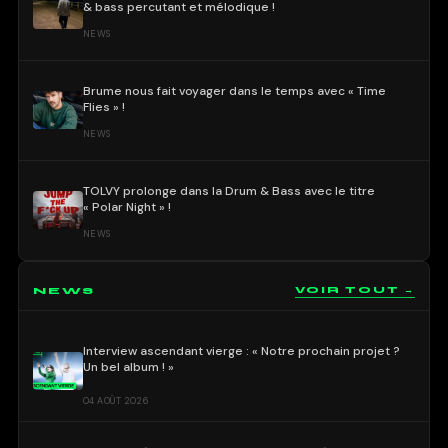
& bass percutant et mélodique !
NEWS
Brume nous fait voyager dans le temps avec « Time
Flies » !
NEWS
TOLVY prolonge dans la Drum & Bass avec le titre
« Polar Night » !
NEWS
NEWS
VOIR TOUT →
Interview ascendant vierge : « Notre prochain projet ?
Un bel album ! »
04 AOÛT 2026