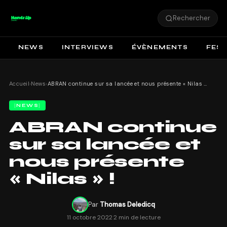
Rechercher
NEWS
INTERVIEWS
ÉVÈNEMENTS
FEST
Accueil
›
News
›
ABRAN continue sur sa lancée et nous présente « Nilas » !
NEWS
ABRAN continue
sur sa lancée et
nous présente
« Nilas » !
Par
Thomas Deledicq
11 octobre 2022
·
2 min de lecture