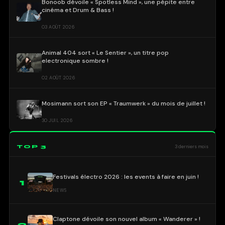
Bonoob dévoile « Spotless Mind », une pépite entre
cinéma et Drum & Bass !
03 AOÛT 2026
Animal 404 sort « Le Sentier », un titre pop
electronique sombre !
02 AOÛT 2026
Mosimann sort son EP « Traumwerk » du mois de juillet !
30 JUIL 2026
TOP 3
3 derniers mois
Festivals électro 2026 : les events à faire en juin !
1
NEWS
Claptone dévoile son nouvel album « Wanderer » !
2