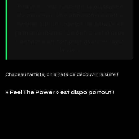
Power », c’est ressentir la puissance
du morceau. Une atmosphère prêt à
rentrer sur un champs de bataille et
gagner la guerre ! Le but, c’est d’avoir
confiance en soit pour avancer dans
la vie. »
Chapeau l’artiste, on a hâte de découvrir la suite !
« Feel The Power » est dispo partout !