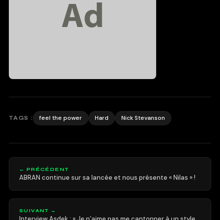
feel the power
Hard
Nick Stevanson
TAGS :
← PRÉCÉDENT
ABRAN continue sur sa lancée et nous présente « Nilas » !
SUIVANT →
Interview Asdek : « Je n’aime pas me cantonner à un style