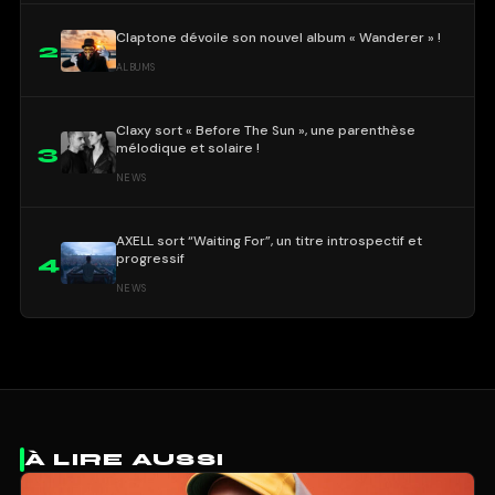
Claptone dévoile son nouvel album « Wanderer » !
2
ALBUMS
Claxy sort « Before The Sun », une parenthèse
mélodique et solaire !
3
NEWS
AXELL sort “Waiting For”, un titre introspectif et
progressif
4
NEWS
À LIRE AUSSI