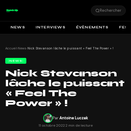
Rechercher
NEWS
INTERVIEWS
ÉVÈNEMENTS
FEST
Accueil
›
News
›
Nick Stevanson lâche le puissant « Feel The Power » !
NEWS
Nick Stevanson
lâche le puissant
« Feel The
Power » !
Par
Antoine Luczak
11 octobre 2022
·
2 min de lecture