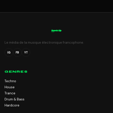
Le média de la musique électronique francophone.
IG
FB
YT
GENRES
Techno
House
Trance
Drum & Bass
Hardcore