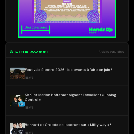
À LIRE AUSSI
Articles populaires
Festivals électro 2026 : les events à faire en juin !
NEWS
KI/KI et Marlon Hoffstadt signent l’excellent « Losing
Control »
NEWS
Bennett et Creeds collaborent sur « Milky way » !
NEWS