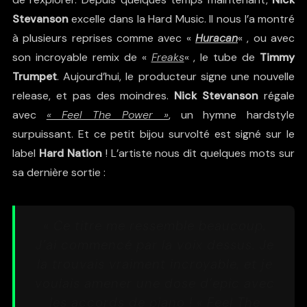
Stevanson
excelle dans la Hard Music. Il nous l’a montré
à plusieurs reprises comme avec «
Huracan
« , ou avec
son incroyable remix de «
Freaks
« , le tube de
Timmy
Trumpet
. Aujourd’hui, le producteur signe une nouvelle
release, et pas des moindres.
Nick Stevanson
régale
avec
« Feel The Power »
, un hymne hardstyle
surpuissant. Et ce petit bijou survolté est signé sur le
label
Hard Nation
! L’artiste nous dit quelques mots sur
sa dernière sortie :
« Ce titre me ressemble beaucoup.
J’ai commencé par la voix dessus. Je
la trouvais vraiment incroyable, et je
voulais amener une dose d’epic avec
les accords de piano ! « Feel The