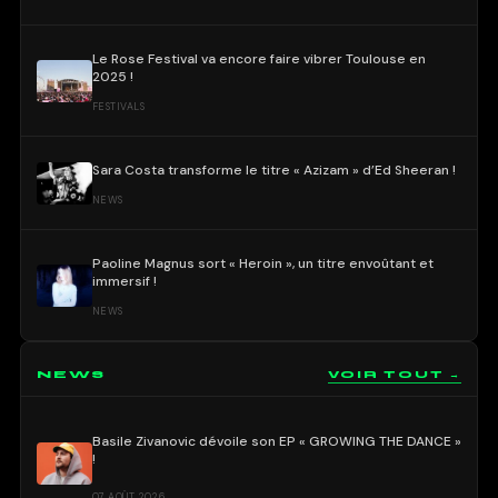
Le Rose Festival va encore faire vibrer Toulouse en
2025 !
FESTIVALS
Sara Costa transforme le titre « Azizam » d’Ed Sheeran !
NEWS
Paoline Magnus sort « Heroin », un titre envoûtant et
immersif !
NEWS
NEWS
VOIR TOUT →
Basile Zivanovic dévoile son EP « GROWING THE DANCE »
!
07 AOÛT 2026