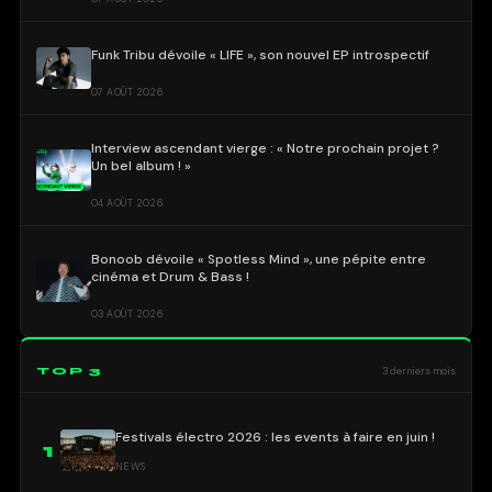
Funk Tribu dévoile « LIFE », son nouvel EP introspectif
07 AOÛT 2026
Interview ascendant vierge : « Notre prochain projet ?
Un bel album ! »
04 AOÛT 2026
Bonoob dévoile « Spotless Mind », une pépite entre
cinéma et Drum & Bass !
03 AOÛT 2026
TOP 3
3 derniers mois
Festivals électro 2026 : les events à faire en juin !
1
NEWS