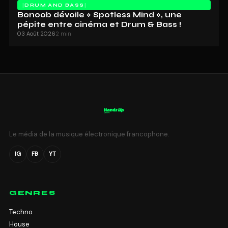
DRUM AND BASS
Bonoob dévoile « Spotless Mind », une
pépite entre cinéma et Drum & Bass !
03 Août 2026
2 min
Le média de la musique électronique francophone.
IG
FB
YT
GENRES
Techno
House