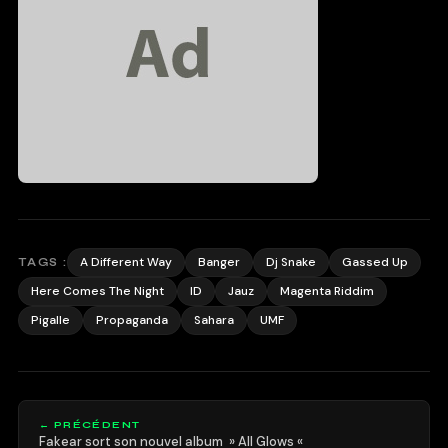
A Different Way
Banger
Dj Snake
Gassed Up
TAGS :
Here Comes The Night
ID
Jauz
Magenta Riddim
Pigalle
Propaganda
Sahara
UMF
← PRÉCÉDENT
Fakear sort son nouvel album » All Glows «