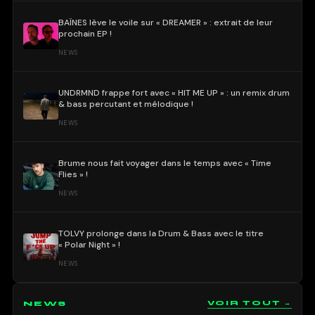
BAÏNES lève le voile sur « DREAMER » : extrait de leur
prochain EP !
NEWS
UNDRMND frappe fort avec « HIT ME UP » : un remix drum
& bass percutant et mélodique !
NEWS
Brume nous fait voyager dans le temps avec « Time
Flies » !
NEWS
TOLVY prolonge dans la Drum & Bass avec le titre
« Polar Night » !
NEWS
NEWS
VOIR TOUT →