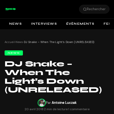
Rechercher
NEWS
INTERVIEWS
ÉVÈNEMENTS
FEST
Accueil
›
News
›
DJ Snake – When The Light’s Down (UNRELEASED)
NEWS
DJ Snake –
When The
Light’s Down
(UNRELEASED)
Par
Antoine Luczak
20 avril 2018
·
2 min de lecture
·
1 commentaire