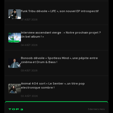
Funk Tribu dévoile « LIFE », son nouvel EP introspectif
07 AOÛT 2026
Interview ascendant vierge : « Notre prochain projet ?
Un bel album ! »
04 AOÛT 2026
Bonoob dévoile « Spotless Mind », une pépite entre
cinéma et Drum & Bass !
03 AOÛT 2026
Animal 404 sort « Le Sentier », un titre pop
electronique sombre !
02 AOÛT 2026
TOP 3
3 derniers mois