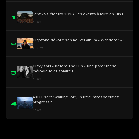
Festivals électro 2026 : les events à faire en juin !
1
NEWS
Claptone dévoile son nouvel album « Wanderer » !
2
ALBUMS
Claxy sort « Before The Sun », une parenthèse
mélodique et solaire !
3
NEWS
AXELL sort “Waiting For”, un titre introspectif et
progressif
4
NEWS