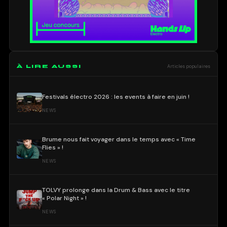
À LIRE AUSSI
Articles populaires
Festivals électro 2026 : les events à faire en juin !
NEWS
Brume nous fait voyager dans le temps avec « Time
Flies » !
NEWS
TOLVY prolonge dans la Drum & Bass avec le titre
« Polar Night » !
NEWS