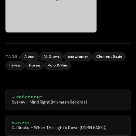
Album
All Glows
ana zimmer
Clement Bazin
TAGS :
Fakear
Noraa
Polo & Pan
← PRÉCÉDENT
Syskey – Mind Right (Mixmash Records)
SUIVANT →
DJ Snake – When The Light’s Down (UNRELEASED)