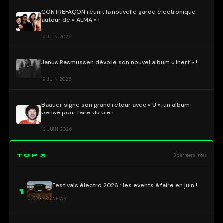
CONTREFAÇON réunit la nouvelle garde électronique
autour de « ALMA » !
19 JUIN 2026
Janus Rasmussen dévoile son nouvel album « Inert » !
19 JUIN 2026
Baauer signe son grand retour avec « U », un album
pensé pour faire du bien
12 JUIN 2026
TOP 3
3 derniers mois
Festivals électro 2026 : les events à faire en juin !
1
NEWS