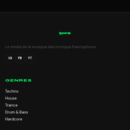
Le média de la musique électronique francophone.
IG
FB
YT
GENRES
Techno
House
Trance
Drum & Bass
Hardcore