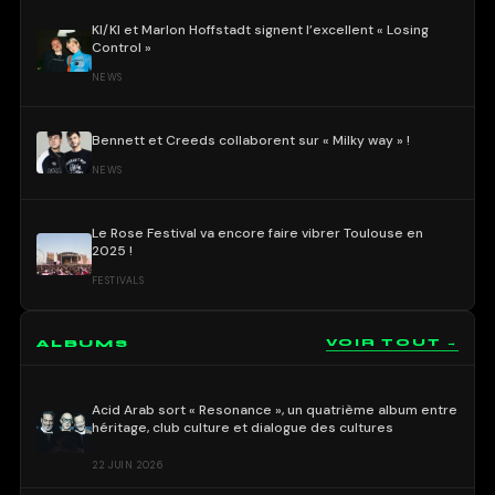
KI/KI et Marlon Hoffstadt signent l’excellent « Losing
Control »
NEWS
Bennett et Creeds collaborent sur « Milky way » !
NEWS
Le Rose Festival va encore faire vibrer Toulouse en
2025 !
FESTIVALS
ALBUMS
VOIR TOUT →
Acid Arab sort « Resonance », un quatrième album entre
héritage, club culture et dialogue des cultures
22 JUIN 2026