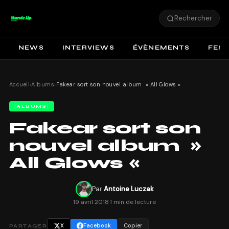
Rechercher
NEWS
INTERVIEWS
ÉVÈNEMENTS
FEST
Accueil
›
Albums
›
Fakear sort son nouvel album » All Glows «
ALBUMS
Fakear sort son
nouvel album »
All Glows «
Par
Antoine Luczak
19 avril 2018
·
1 min de lecture
X
Facebook
Copier
PARTAGER