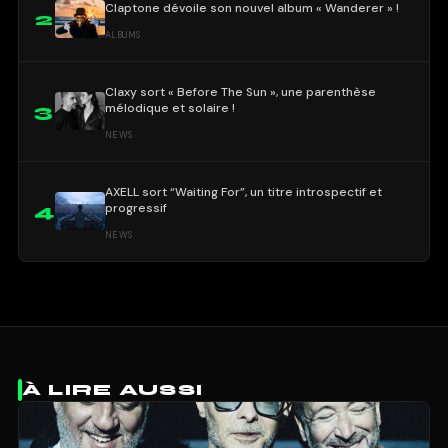
Claptone dévoile son nouvel album « Wanderer » !
2
ALBUMS
Claxy sort « Before The Sun », une parenthèse
mélodique et solaire !
3
NEWS
AXELL sort “Waiting For”, un titre introspectif et
progressif
4
NEWS
À LIRE AUSSI