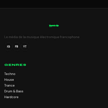
Le média de la musique électronique francophone.
IG
FB
YT
GENRES
Techno
House
Trance
Drum & Bass
Hardcore