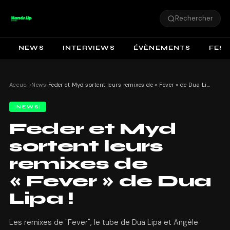
Rechercher
NEWS
INTERVIEWS
ÉVÈNEMENTS
FEST
Accueil
›
News
›
Feder et Myd sortent leurs remixes de « Fever » de Dua Lipa !
NEWS
Feder et Myd
sortent leurs
remixes de
« Fever » de Dua
Lipa !
Les remixes de "Fever", le tube de Dua Lipa et Angèle