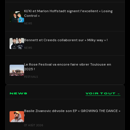
KI/KI et Marlon Hoffstadt signent l’excellent « Losing
Control »
NEWS
Bennett et Creeds collaborent sur « Milky way » !
NEWS
Le Rose Festival va encore faire vibrer Toulouse en
2025 !
FESTIVALS
NEWS
VOIR TOUT →
Basile Zivanovic dévoile son EP « GROWING THE DANCE »
!
07 AOÛT 2026