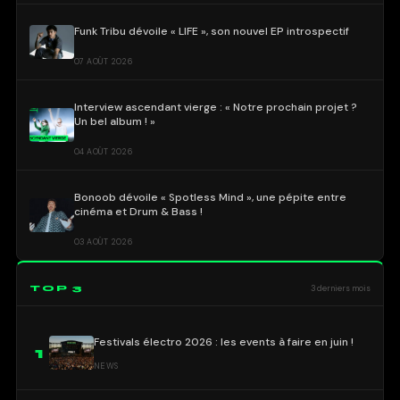
Funk Tribu dévoile « LIFE », son nouvel EP introspectif
07 AOÛT 2026
Interview ascendant vierge : « Notre prochain projet ?
Un bel album ! »
04 AOÛT 2026
Bonoob dévoile « Spotless Mind », une pépite entre
cinéma et Drum & Bass !
03 AOÛT 2026
TOP 3
3 derniers mois
Festivals électro 2026 : les events à faire en juin !
1
NEWS