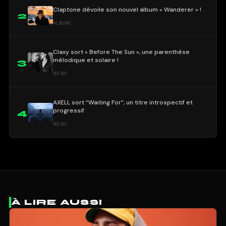
Claptone dévoile son nouvel album « Wanderer » !
2
ALBUMS
Claxy sort « Before The Sun », une parenthèse
mélodique et solaire !
3
NEWS
AXELL sort “Waiting For”, un titre introspectif et
progressif
4
NEWS
À LIRE AUSSI