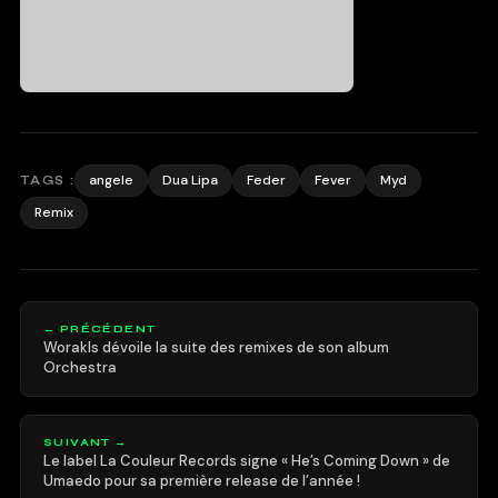
angele
Dua Lipa
Feder
Fever
Myd
TAGS :
Remix
← PRÉCÉDENT
Worakls dévoile la suite des remixes de son album
Orchestra
SUIVANT →
Le label La Couleur Records signe « He’s Coming Down » de
Umaedo pour sa première release de l’année !