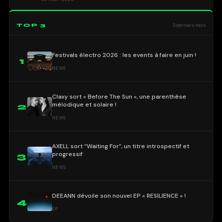
TOP 3
3 derniers mois
Festivals électro 2026 : les events à faire en juin !
1
NEWS
Claxy sort « Before The Sun », une parenthèse
mélodique et solaire !
2
NEWS
AXELL sort “Waiting For”, un titre introspectif et
progressif
3
NEWS
DEEANN dévoile son nouvel EP « RESILIENCE » !
4
EP