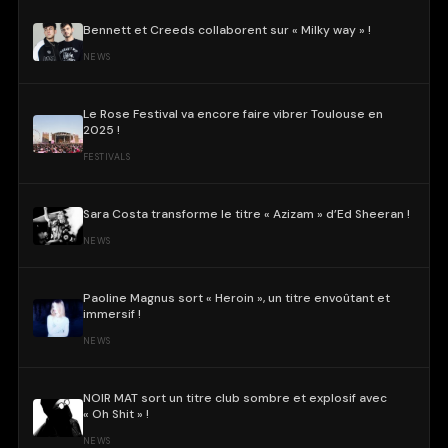
Bennett et Creeds collaborent sur « Milky way » !
NEWS
Le Rose Festival va encore faire vibrer Toulouse en
2025 !
FESTIVALS
Sara Costa transforme le titre « Azizam » d’Ed Sheeran !
NEWS
Paoline Magnus sort « Heroin », un titre envoûtant et
immersif !
NEWS
NOIR MAT sort un titre club sombre et explosif avec
« Oh Shit » !
NEWS