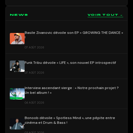
NEWS
VOIR TOUT →
Basile Zivanovic dévoile son EP « GROWING THE DANCE »
!
07 AOÛT 2026
Funk Tribu dévoile « LIFE », son nouvel EP introspectif
07 AOÛT 2026
Interview ascendant vierge : « Notre prochain projet ?
Un bel album ! »
04 AOÛT 2026
Bonoob dévoile « Spotless Mind », une pépite entre
cinéma et Drum & Bass !
03 AOÛT 2026