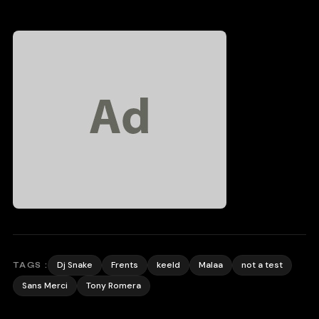
Dj Snake
Frents
keeld
Malaa
not a test
TAGS :
Sans Merci
Tony Romera