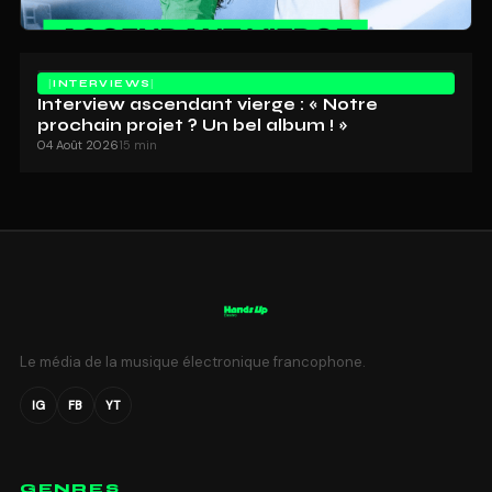
INTERVIEWS
Interview ascendant vierge : « Notre
prochain projet ? Un bel album ! »
04 Août 2026
15 min
Le média de la musique électronique francophone.
IG
FB
YT
GENRES