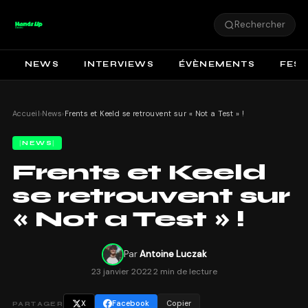
Rechercher
NEWS
INTERVIEWS
ÉVÈNEMENTS
FEST
Accueil
›
News
›
Frents et Keeld se retrouvent sur « Not a Test » !
NEWS
Frents et Keeld
se retrouvent sur
« Not a Test » !
Par
Antoine Luczak
23 janvier 2022
·
2 min de lecture
X
Facebook
Copier
PARTAGER