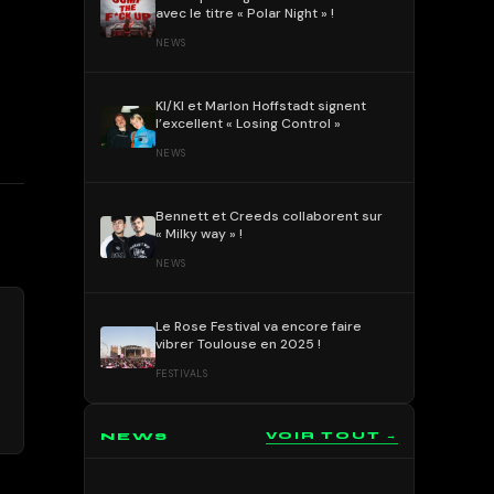
avec le titre « Polar Night » !
NEWS
KI/KI et Marlon Hoffstadt signent
l’excellent « Losing Control »
NEWS
Bennett et Creeds collaborent sur
« Milky way » !
NEWS
Le Rose Festival va encore faire
vibrer Toulouse en 2025 !
FESTIVALS
NEWS
VOIR TOUT →