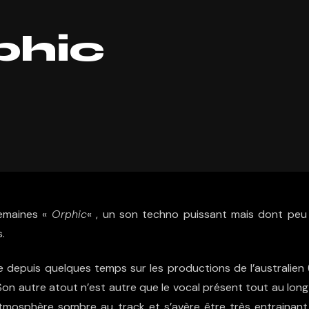
phic
 semaines «
Orphic
« , un son techno puissant mais dont peu
.
e depuis quelques temps sur les productions de l’australien 
 Son autre atout n’est autre que le vocal présent tout au lon
 atmosphère sombre au track et s’avère être très entrainant