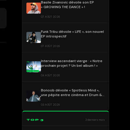
Basile Zivanovic dévoile son EP
« GROWING THE DANCE » !
→
07 AOÛT 2026
d
Funk Tribu dévoile « LIFE », son nouvel
EP introspectif
07 AOÛT 2026
Interview ascendant vierge : « Notre
prochain projet ? Un bel album ! »
04 AOÛT 2026
Bonoob dévoile « Spotless Mind »,
une pépite entre cinéma et Drum &
Bass !
03 AOÛT 2026
TOP 3
3 derniers mois