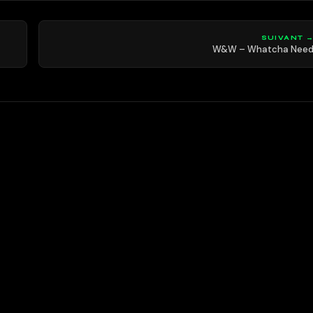
SUIVANT 
W&W – Whatcha Nee