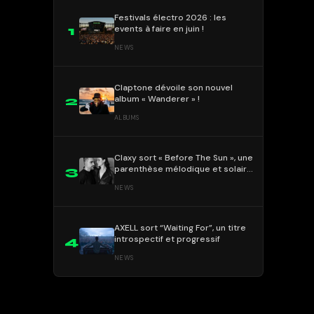
Festivals électro 2026 : les
events à faire en juin !
1
NEWS
Claptone dévoile son nouvel
album « Wanderer » !
2
ALBUMS
Claxy sort « Before The Sun », une
parenthèse mélodique et solaire
3
!
NEWS
AXELL sort “Waiting For”, un titre
introspectif et progressif
4
NEWS