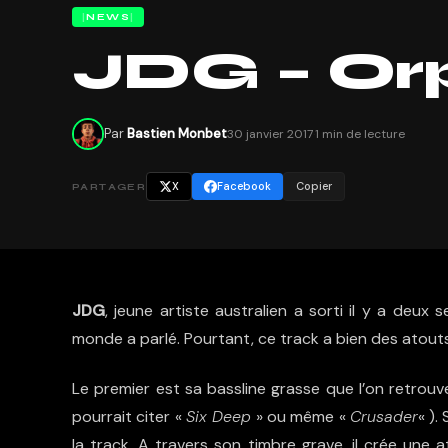
NEWS
JDG – Or
Par
Bastien Monbet
30 janvier 2017
·
1 min de lecture
X
Facebook
Copier
PARTAGER
JDG
, jeune artiste australien a sorti il y a deux
monde a parlé. Pourtant, ce track a bien des atouts
Le premier est sa bassline grasse que l’on retrouv
pourrait citer «
Six Deep
» ou même «
Crusader
« ).
la track. A travers son timbre grave, il crée une