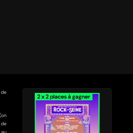
 de
(on
g de
 au