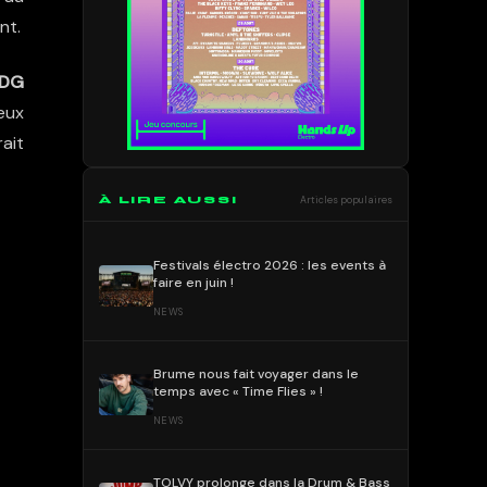
nt.
JDG
eux
ait
À LIRE AUSSI
Articles populaires
Festivals électro 2026 : les events à
faire en juin !
NEWS
Brume nous fait voyager dans le
temps avec « Time Flies » !
NEWS
TOLVY prolonge dans la Drum & Bass