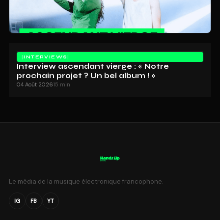
INTERVIEWS
Interview ascendant vierge : « Notre
prochain projet ? Un bel album ! »
04 Août 2026
15 min
Le média de la musique électronique francophone.
IG
FB
YT