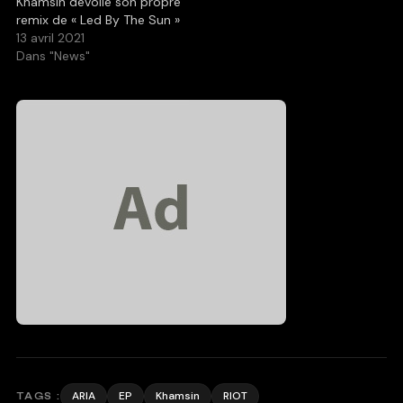
Khamsin dévoile son propre
remix de « Led By The Sun »
13 avril 2021
Dans "News"
ARIA
EP
Khamsin
RIOT
TAGS :