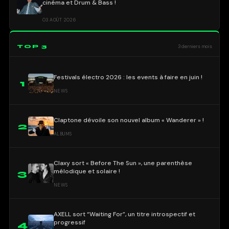
cinéma et Drum & Bass !
03 AOÛT 2026
TOP 3
3 derniers mois
Festivals électro 2026 : les events à faire en juin !
1
NEWS
Claptone dévoile son nouvel album « Wanderer » !
2
ALBUMS
Claxy sort « Before The Sun », une parenthèse
mélodique et solaire !
3
NEWS
AXELL sort “Waiting For”, un titre introspectif et
progressif
4