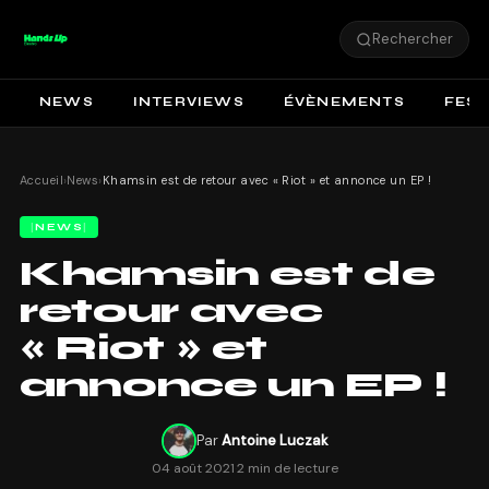
Rechercher
NEWS
INTERVIEWS
ÉVÈNEMENTS
FEST
Accueil
›
News
›
Khamsin est de retour avec « Riot » et annonce un EP !
NEWS
Khamsin est de
retour avec
« Riot » et
annonce un EP !
Par
Antoine Luczak
04 août 2021
·
2 min de lecture