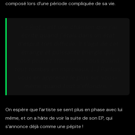
composé lors d’une période compliquée de sa vie.
»
« Riot »
est une chanson que j’ai
écrite quand j’étais dans un état
d’esprit très difficile. Il s’agit de cet
étrange et puissante énergie que
vous pouvez trouver en vous quand
tout tombes en morceaux. […]
Parfois,
vous en apprenez le plus sur vous-
même quand tout s’effondre. »
On espère que l’artiste se sent plus en phase avec lui
même, et on a hâte de voir la suite de son EP, qui
s’annonce déjà comme une pépite !