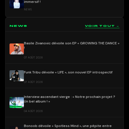
immersif !
NEWS
NEWS
VOIR TOUT →
Basile Zivanovic dévoile son EP « GROWING THE DANCE »
!
07 AOÛT 2026
Funk Tribu dévoile « LIFE », son nouvel EP introspectif
07 AOÛT 2026
Interview ascendant vierge : « Notre prochain projet ?
Un bel album ! »
04 AOÛT 2026
Bonoob dévoile « Spotless Mind », une pépite entre