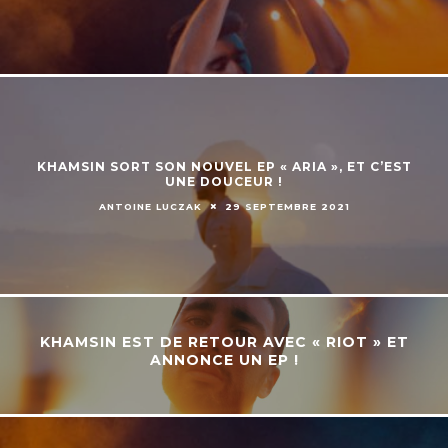
KHAMSIN SORT SON NOUVEL EP « ARIA », ET C’EST
UNE DOUCEUR !
ANTOINE LUCZAK
29 SEPTEMBRE 2021
KHAMSIN EST DE RETOUR AVEC « RIOT » ET
ANNONCE UN EP !