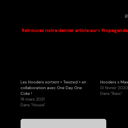
B
Retrouvez notre dernier article sur « Propaganda 
Les Hooders sortent « Twisted » en
Hooders x Max
collaboration avec One Day One
13 février 202
Coke !
Dans "Bass"
19 mars 2021
Dans "House"