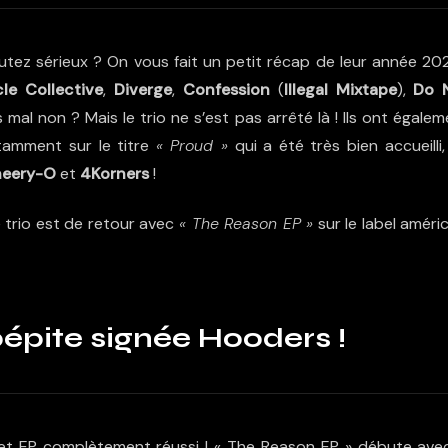
tez sérieux ? On vous fait un petit récap de leur année 202
le Collective
,
Diverge
,
Confession
(
Illegal Mixtape
),
Do 
 mal non ? Mais le trio ne s’est pas arrêté là ! Ils ont égale
amment sur le titre
« Proud »
qui a été très bien accueilli
eery-O
et
4Korners
!
 trio est de retour avec
« The Reason EP »
sur le label améri
pépite signée Hooders !
t EP complètement réussi ! « The Reason EP » débute avec