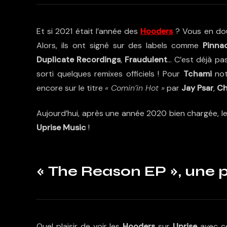
Et si 2021 était l’année des
Hooders
? Vous en dou
Alors, ils ont signé sur des labels comme
Pinnac
Duplicate Recordings
,
Fraudulent
… C’est déjà pas
sorti quelques remixes officiels ! Pour
Tchami
not
encore sur le titre
« Comin’in Hot »
par
Jay Psar
,
Ch
Aujourd’hui, après une année 2020 bien chargée, le
Uprise Music
!
« The Reason EP », une 
Quel plaisir de voir les
Hooders
sur
Uprise
avec ce