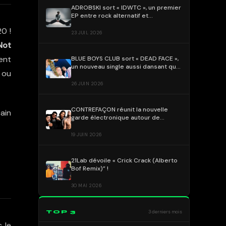
ADROBSKI sort « IDWTC », un premier
EP entre rock alternatif et
électronique !
0 !
23 JUIL 2026
Not
ment
BLUE BOYS CLUB sort « DEAD FACE »,
un nouveau single aussi dansant que
, ou
grinçant !
26 JUIN 2026
CONTREFAÇON réunit la nouvelle
cain
garde électronique autour de
« ALMA » !
19 JUIN 2026
21Lab dévoile « Crick Crack (Alberto
Bof Remix)” !
30 MAI 2026
TOP 3
3 derniers mois
 le