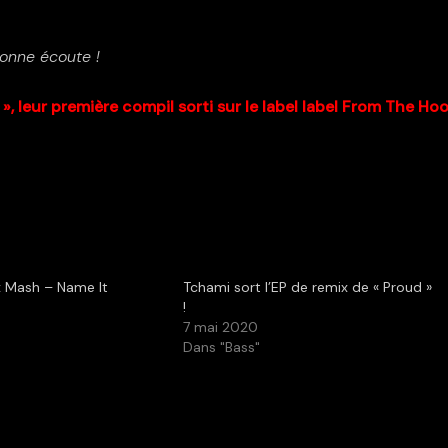
onne écoute !
», leur première compil sorti sur le label label From The Ho
 Mash – Name It
Tchami sort l’EP de remix de « Proud »
0
!
7 mai 2020
Dans "Bass"