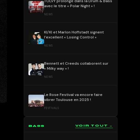
TOLVY prolonge dans la Drum & Bass
avec le titre « Polar Night » !
NEWS
KI/KI et Marlon Hoffstadt signent
l’excellent « Losing Control »
NEWS
Bennett et Creeds collaborent sur
« Milky way » !
NEWS
Le Rose Festival va encore faire
vibrer Toulouse en 2025 !
FESTIVALS
BASS
VOIR TOUT →