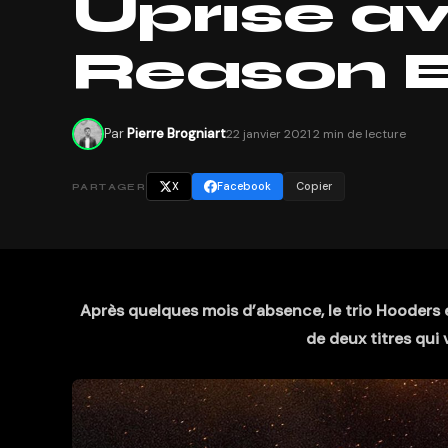
Uprise a
Reason EP
Par
Pierre Brogniart
22 janvier 2021
·
2 min de lecture
X
Facebook
Copier
PARTAGER
Après quelques mois d’absence, le trio Hooders e
de deux titres qui 