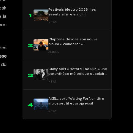
eak
Festivals électro 2026 : les
events à faire en juin !
1
 la
NEWS
bon
Claptone dévoile son nouvel
album « Wanderer » !
2
des
ALBUMS
sse
 du
Claxy sort « Before The Sun », une
parenthèse mélodique et solaire
3
!
NEWS
AXELL sort “Waiting For”, un titre
introspectif et progressif
4
NEWS