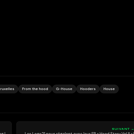
ruxelles
From the hood
G-House
Hooders
House
SUIVANT 
ng !
Les Loge21 nous régalent avec leur EP « Hood Story Vol.II » 