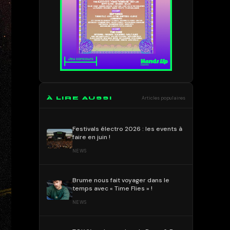
À LIRE AUSSI
Articles populaires
Festivals électro 2026 : les events à
faire en juin !
NEWS
Brume nous fait voyager dans le
temps avec « Time Flies » !
NEWS