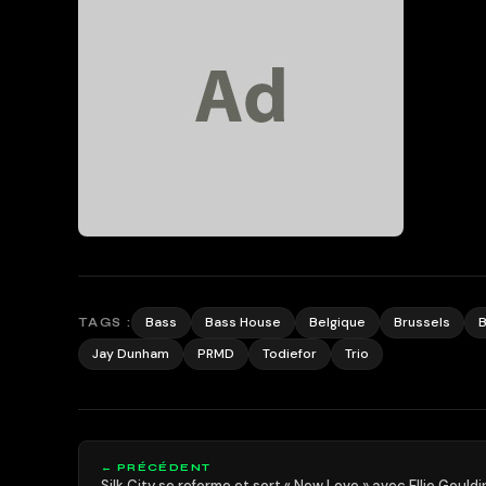
Bass
Bass House
Belgique
Brussels
B
TAGS :
Jay Dunham
PRMD
Todiefor
Trio
← PRÉCÉDENT
Silk City se reforme et sort « New Love » avec Ellie Gouldi