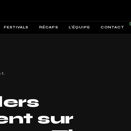
FESTIVALS
RÉCAPS
L’ÉQUIPE
CONTACT
Les Hooders débarquent sur Uprise avec « The Reason EP » !
ers
nt sur