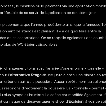
posés ; le cashless ou le paiement via une application mobile
référable de se servir de l’application ce deuxième jour.
emplacements que l’année précédente ainsi que la fameuse To
ionnant de stands est plaisant, il y a de quoi faire entre la
osées et les associations. On se rappelle également des soucis l
oup plus de WC étaient disponibles.
mises en place afin de pouvoir s’humidifier sous la chaleur.
e
; changement total avec l’arrivée d’une énorme « tonnelle »
sur l’
Alternative Stage
située juste à côté, une plainte souv
en créer un autre ;
la poussière
. Aucun revêtement au sol enc
s respirons directement la poussière. La « tonnelle » permet
u plus sympa et intimiste. La scène est modifiée également, fi
at qui risque de désavantager le show d’
Excision
, à voir ce soi