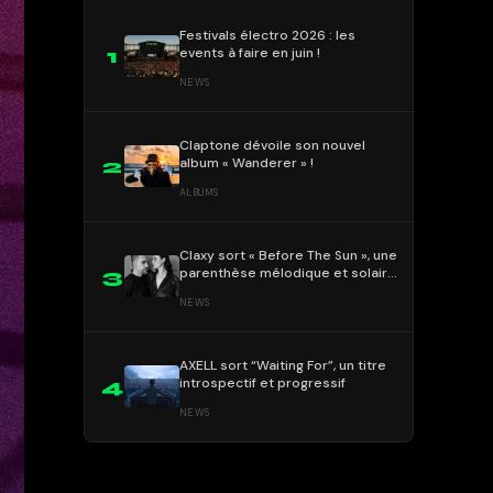
Festivals électro 2026 : les
events à faire en juin !
1
NEWS
Claptone dévoile son nouvel
album « Wanderer » !
2
ALBUMS
Claxy sort « Before The Sun », une
parenthèse mélodique et solaire
3
!
NEWS
AXELL sort “Waiting For”, un titre
introspectif et progressif
4
NEWS