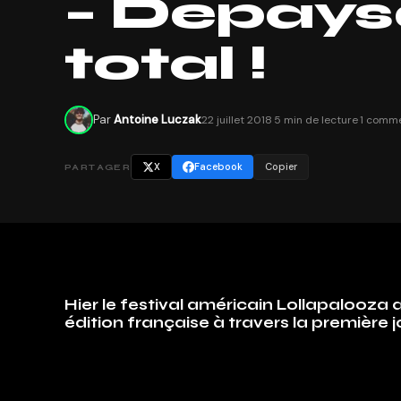
– Dépay
total !
Par
Antoine Luczak
22 juillet 2018
·
5 min de lecture
·
1 comme
X
Facebook
Copier
PARTAGER
Hier le festival américain Lollapalooza 
édition française à travers la première 
Les premiers pas foulant le sol du
Lollapalooza
proc
présents et l’ambiance type Coachella se fait resse