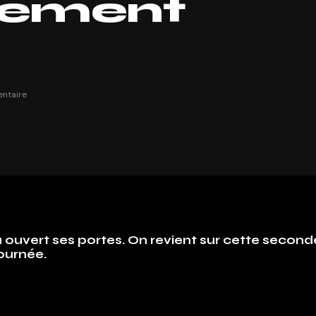
sement
ntaire
a ouvert ses portes. On revient sur cette second
journée.
ure un dépaysement total, beaucoup d’étrangers sont
ntir.