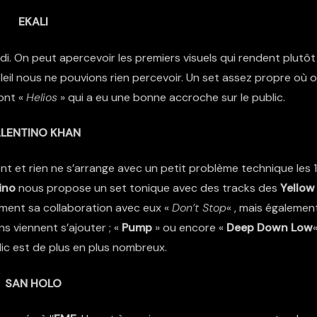
EKALI
. On peut apercevoir les premiers visuels qui rendent plutôt
leil nous ne pouvions rien percevoir. Un set assez propre où 
dont «
Helios
» qui a eu une bonne accroche sur le public.
LENTINO KHAN
et rien ne s’arrange avec un petit problème technique les 
ino
nous propose un set tonique avec des tracks des
Yellow
ment sa collaboration avec eux «
Don’t Stop
« , mais égalemen
s viennent s’ajouter ; «
Pump
» ou encore «
Deep Down Low
«
lic est de plus en plus nombreux.
SAN HOLO