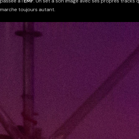
passée à l’
EMF
. Un set à son image avec ses propres tracks q
 marche toujours autant.