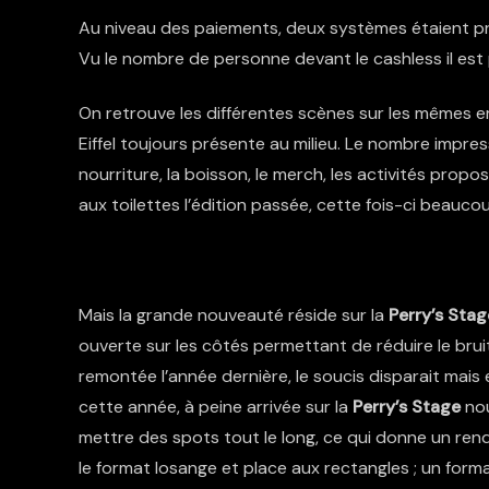
Au niveau des paiements, deux systèmes étaient pro
Vu le nombre de personne devant le cashless il est p
On retrouve les différentes scènes sur les mêmes 
Eiffel toujours présente au milieu. Le nombre impress
nourriture, la boisson, le merch, les activités prop
aux toilettes l’édition passée, cette fois-ci beauc
Concernant les nouveautés, des « Fresh Zone » sont 
Mais la grande nouveauté réside sur la
Perry’s Stag
ouverte sur les côtés permettant de réduire le bruit 
remontée l’année dernière, le soucis disparait mais 
cette année, à peine arrivée sur la
Perry’s Stage
nou
mettre des spots tout le long, ce qui donne un rend
le format losange et place aux rectangles ; un form