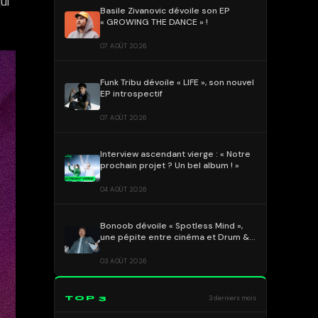
ui
Basile Zivanovic dévoile son EP
« GROWING THE DANCE » !
07 AOÛT 2026
Funk Tribu dévoile « LIFE », son nouvel
EP introspectif
07 AOÛT 2026
Interview ascendant vierge : « Notre
prochain projet ? Un bel album ! »
04 AOÛT 2026
Bonoob dévoile « Spotless Mind »,
une pépite entre cinéma et Drum &
Bass !
03 AOÛT 2026
TOP 3
3 derniers mois