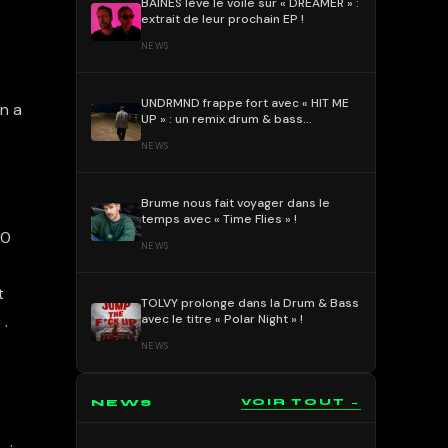
BAÏNES lève le voile sur « DREAMER » :
extrait de leur prochain EP !
NEWS
UNDRMND frappe fort avec « HIT ME
on a
UP » : un remix drum & bass
percutant et mélodique !
NEWS
Brume nous fait voyager dans le
temps avec « Time Flies » !
10
NEWS
t
TOLVY prolonge dans la Drum & Bass
avec le titre « Polar Night » !
 .
NEWS
NEWS
VOIR TOUT →