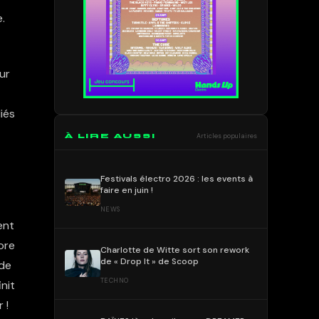
.
ur
iés
À LIRE AUSSI
Articles populaires
Festivals électro 2026 : les events à
faire en juin !
NEWS
ent
ore
Charlotte de Witte sort son rework
de « Drop It » de Scoop
 de
TECHNO
nit
r !