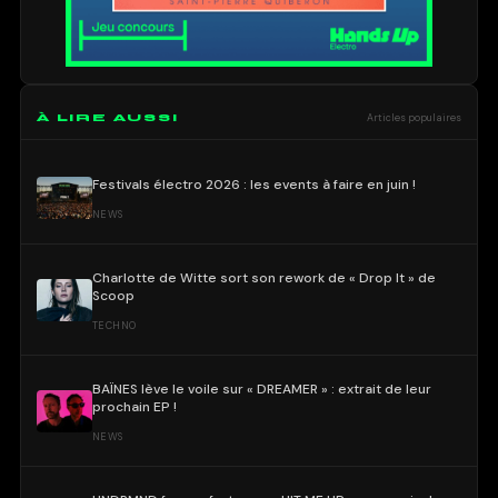
À LIRE AUSSI
Articles populaires
Festivals électro 2026 : les events à faire en juin !
NEWS
Charlotte de Witte sort son rework de « Drop It » de
Scoop
TECHNO
BAÏNES lève le voile sur « DREAMER » : extrait de leur
prochain EP !
NEWS