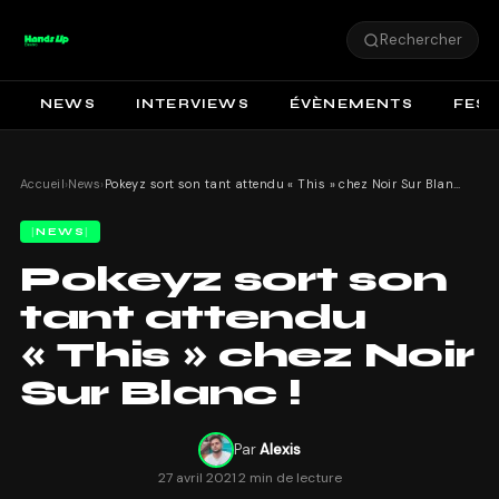
Rechercher
NEWS
INTERVIEWS
ÉVÈNEMENTS
FEST
Accueil
›
News
›
Pokeyz sort son tant attendu « This » chez Noir Sur Blanc !
NEWS
Pokeyz sort son
tant attendu
« This » chez Noir
Sur Blanc !
Par
Alexis
27 avril 2021
·
2 min de lecture