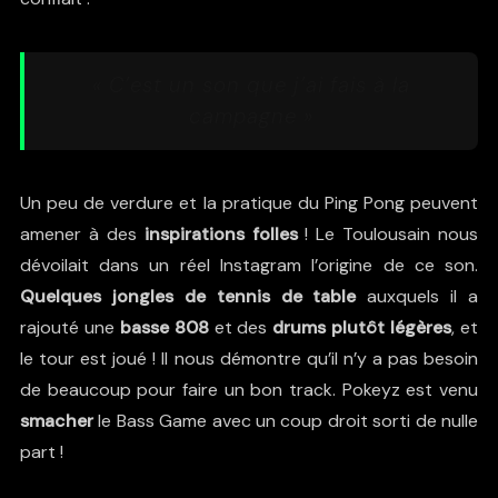
« C’est un son que j’ai fais à la
campagne »
Un peu de verdure et la pratique du Ping Pong peuvent
amener à des
inspirations folles
! Le Toulousain nous
dévoilait dans un
réel Instagram
l’origine de ce son.
Quelques jongles de tennis de table
auxquels il a
rajouté une
basse 808
et des
drums plutôt légères
, et
le tour est joué ! Il nous démontre qu’il n’y a pas besoin
de beaucoup pour faire un bon track. Pokeyz est venu
smacher
le Bass Game avec un coup droit sorti de nulle
part !