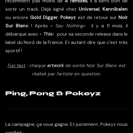
récemment pas moins de
4 remixes
, il a senti bon de
sortir un track. Déjà signé chez
Universal
,
Kannibalen
ou encore
Gold Digger
,
Pokeyz
est de retour sur
Noir
Sur Blanc
! Après
«
Say Nothing
«
il y a 11 mois, il
débarque avec
«
This
«
pour sa seconde release dans le
label du Nord de la France. Et autant dire que c’est très
sportif !
Fun fact
: chaque
artwork
de sortie Noir Sur Blanc est
réalisé par l’artiste en question.
Ping, Pong & Pokeyz
La campagne, ça vous gagne. Et justement, Pokeyz nous
confiait :