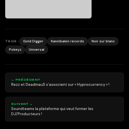
Gold Digger
Kannibalen records
Noir sur blanc
TAGS :
Pokeyz
Universal
← PRÉCÉDENT
Rezz et Deadmau5 s’associent sur « Hypnocurrency » !
SUIVANT →
Soundteams la plateforme qui veut former les
DJ/Producteurs !