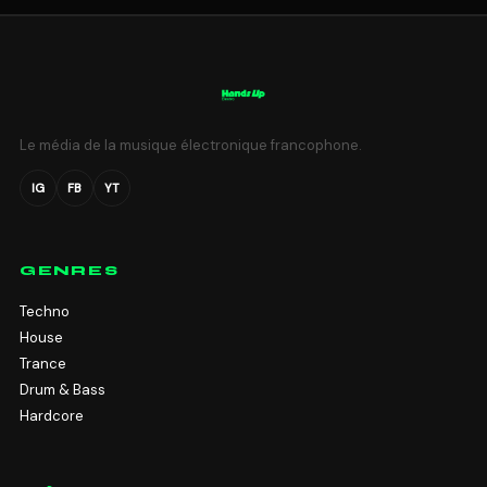
Le média de la musique électronique francophone.
IG
FB
YT
GENRES
Techno
House
Trance
Drum & Bass
Hardcore