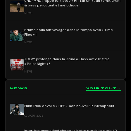
UNDRMND frappe fort avec « HIT ME UP » : un remix drum
& bass percutant et mélodique !
NEWS
Brume nous fait voyager dans le temps avec « Time
Flies » !
NEWS
TOLVY prolonge dans la Drum & Bass avec le titre
« Polar Night » !
NEWS
NEWS
VOIR TOUT →
Funk Tribu dévoile « LIFE », son nouvel EP introspectif
07 AOÛT 2026
Interview ascendant vierge : « Notre prochain projet ?