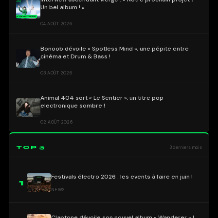
Un bel album ! »
04 AOÛT 2026
Bonoob dévoile « Spotless Mind », une pépite entre
cinéma et Drum & Bass !
03 AOÛT 2026
Animal 404 sort « Le Sentier », un titre pop
electronique sombre !
02 AOÛT 2026
TOP 3
3 derniers mois
Festivals électro 2026 : les events à faire en juin !
1
NEWS
Claptone dévoile son nouvel album « Wanderer » !