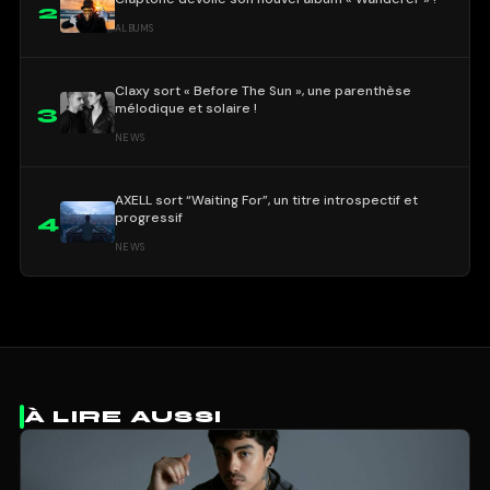
2
ALBUMS
Claxy sort « Before The Sun », une parenthèse
mélodique et solaire !
3
NEWS
AXELL sort “Waiting For”, un titre introspectif et
progressif
4
NEWS
À LIRE AUSSI