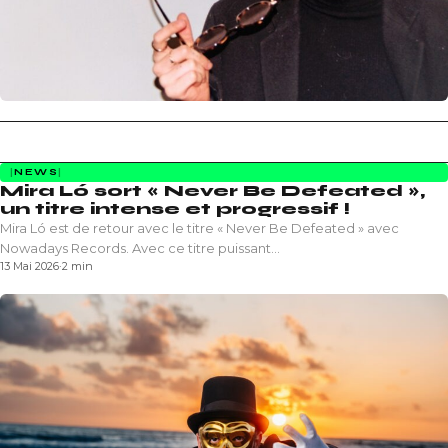
NEWS
Mira Ló sort « Never Be Defeated »,
un titre intense et progressif !
Mira Ló est de retour avec le titre « Never Be Defeated » avec
Nowadays Records. Avec ce titre puissant…
13 Mai 2026
·
2 min