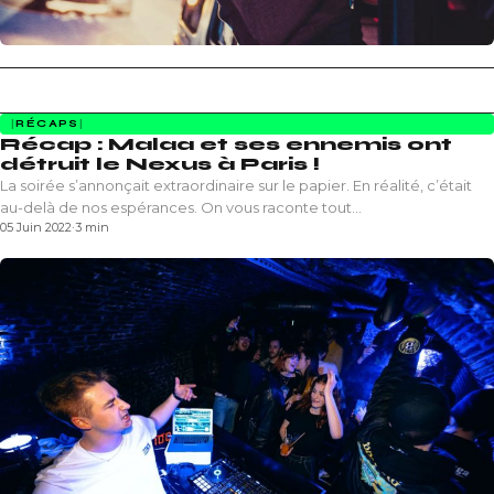
RÉCAPS
Récap : Malaa et ses ennemis ont
détruit le Nexus à Paris !
La soirée s’annonçait extraordinaire sur le papier. En réalité, c’était
au-delà de nos espérances. On vous raconte tout…
05 Juin 2022
·
3 min