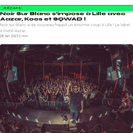
RÉCAPS
Noir Sur Blanc s’impose à Lille avec
Aazar, Koos et SQWAD !
Noir sur Blanc a de nouveau frappé un énorme coup à Lille ! Le label
a invité Aazar,…
28 Jan 2023
·
2 min