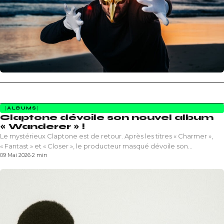
ALBUMS
Claptone dévoile son nouvel album
« Wanderer » !
Le mystérieux Claptone est de retour. Après les titres « Charmer »,
« Fantast » et « Closer », le producteur masqué dévoile son…
09 Mai 2026
·
2 min