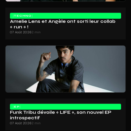
TECHNO
Amelie Lens et Angèle ont sorti leur collab
« run » !
07 Août 2026
2 min
EP
Funk Tribu dévoile « LIFE », son nouvel EP
introspectif
07 Août 2026
2 min