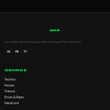
Le média de la musique électronique francophone.
IG
FB
YT
GENRES
Techno
House
Trance
Drum & Bass
Hardcore