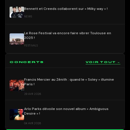
Bennett et Creeds collaborent sur « Milky way » !
NEWS
Le Rose Festival va encore faire vibrer Toulouse en
2025 !
FESTIVALS
CONCERTS
VOIR TOUT →
Francis Mercier au Zénith : quand le « Soley » illumine
Paris !
29 AVR 2026
Arlo Parks dévoile son nouvel album « Ambiguous
Desire » !
04 AVR 2026