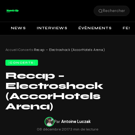
Rechercher
NEWS
INTERVIEWS
ÉVÈNEMENTS
FEST
Accueil
›
Concerts
›
Recap – Electroshock (AccorHotels Arena)
CONCERTS
Recap –
Electroshock
(AccorHotels
Arena)
Par
Antoine Luczak
08 décembre 2017
·
3 min de lecture