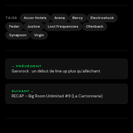
Accor Hotels
Arena
Bercy
Electroshock
TAGS :
Feder
Justice
Lost Frequencies
Ofenbach
Synapson
Virgin
← PRÉCÉDENT
Garorock : un début de line up plus qu’alléchant
SUIVANT →
RECAP – Big Room Unlimited #9 (La Cartonnerie)