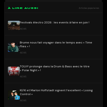
À LIRE AUSSI
Articles populaires
Festivals électro 2026 : les events à faire en juin !
NEWS
Brume nous fait voyager dans le temps avec « Time
Flies » !
NEWS
TOLVY prolonge dans la Drum & Bass avec le titre
« Polar Night » !
NEWS
KI/KI et Marlon Hoffstadt signent l’excellent « Losing
Control »
NEWS