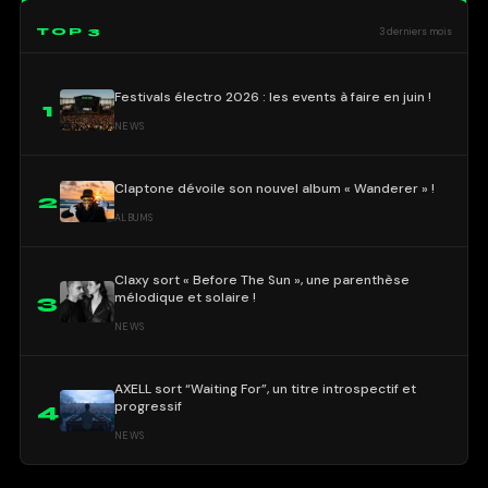
TOP 3
3 derniers mois
Festivals électro 2026 : les events à faire en juin !
1
NEWS
Claptone dévoile son nouvel album « Wanderer » !
2
ALBUMS
Claxy sort « Before The Sun », une parenthèse
mélodique et solaire !
3
NEWS
AXELL sort “Waiting For”, un titre introspectif et
progressif
4
NEWS