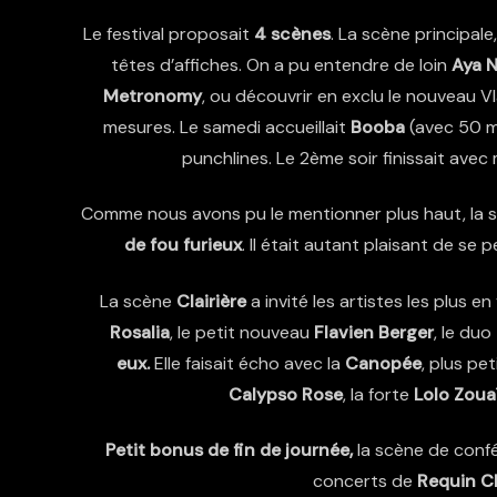
Le festival proposait
4 scènes
. La scène principale,
têtes d’affiches. On a pu entendre de loin
Aya 
Metronomy
, ou découvrir en exclu le nouveau
V
mesures. Le samedi accueillait
Booba
(avec 50 mi
punchlines. Le 2ème soir finissait avec 
Comme nous avons pu le mentionner plus haut, la
de fou furieux
. Il était autant plaisant de se
La scène
Clairière
a invité les artistes les plus
Rosalia
, le petit nouveau
Flavien Berger
, le duo
eux.
Elle faisait écho avec la
Canopée
, plus pe
Calypso Rose
, la forte
Lolo Zoua
Petit bonus de fin de journée,
la scène de confé
concerts de
Requin C