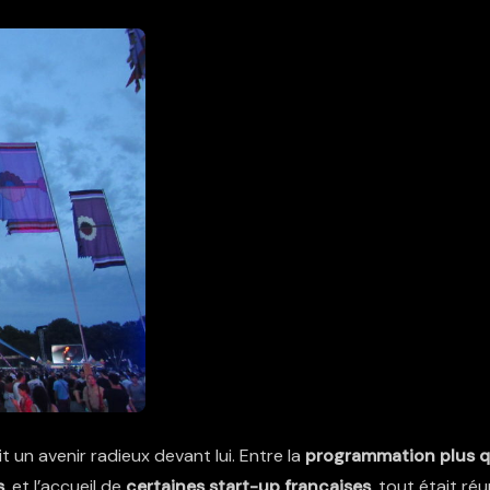
t un avenir radieux devant lui. Entre la
programmation plus 
s
, et l’accueil de
certaines start-up françaises
, tout était réu