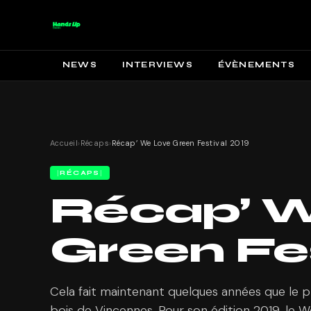
NEWS
INTERVIEWS
ÉVÈNEMENTS
Accueil
›
Récaps
›
Récap’ We Love Green Festival 2019
RÉCAPS
Récap’ 
Green Fe
Cela fait maintenant quelques années que le p
bois de Vincennes. Pour son édition 2019, le 