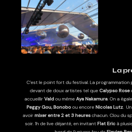
La p
C’est le point fort du festival. La programmatio
devant de doux artistes tel que
Calypso Rose
accueillir
Vald
ou même
Aya Nakamura
. On a éga
Peggy Gou, Bonobo
ou encore
Nicolas Lutz
. Un
avoir
mixer entre 2 et 3 heures
chacun. Clou du s
soir. 1h de live déjanté, en invitant
Flat Eric
à plusi
bord de l’univers fou de
Flavien Ber