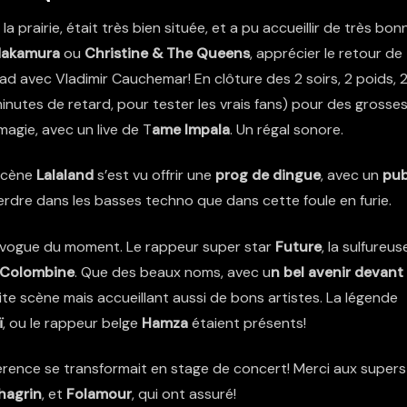
 la prairie, était très bien située, et a pu accueillir de très bon
Nakamura
ou
Christine & The Queens
, apprécier le retour de
lad avec Vladimir Cauchemar
! En clôture des 2 soirs, 2 poids, 
nutes de retard, pour tester les vrais fans) pour des grosse
magie, avec un live de T
ame Impala
. Un régal sonore.
 scène
Lalaland
s’est vu offrir une
prog de dingue
, avec un
pub
 perdre dans les basses techno que dans cette foule en furie.
 en vogue du moment. Le rappeur super star
Future
, la sulfureus
Colombine
. Que des beaux noms, avec u
n bel avenir devant
tite scène mais accueillant aussi de bons artistes. La légende
ï
, ou le rappeur belge
Hamza
étaient présents!
rence se transformait en stage de concert! Merci aux supers
hagrin
, et
Folamour
, qui ont assuré!