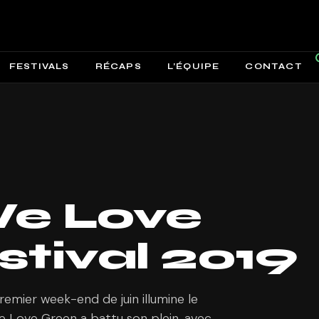
FESTIVALS
RÉCAPS
L’ÉQUIPE
CONTACT
We Love
stival 2019
remier week-end de juin illumine le
We Love Green a battu son plein, avec