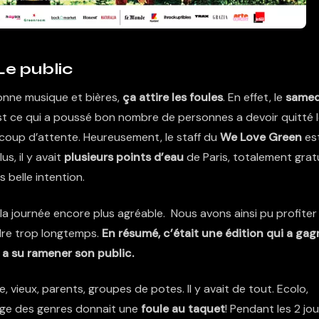
Le public
bonne musique et bières,
ça attire les foules
. En effet, le
samed
 C’est ce qui a poussé bon nombre de personnes a devoir quitté 
eaucoup d’attente. Heureusement, le staff du
We Love Green
es
s, il y avait
plusieurs points d’eau
de Paris, totalement gratu
s belle intention.
u la journée encore plus agréable. Nous avons ainsi pu profiter
ndre trop longtemps.
En résumé, c’était une édition qui a gag
 a su ramener son public.
e, vieux, parents, groupes de potes. Il y avait de tout. Ecolo,
lange des genres donnait une
foule au taquet
! Pendant les 2 jou