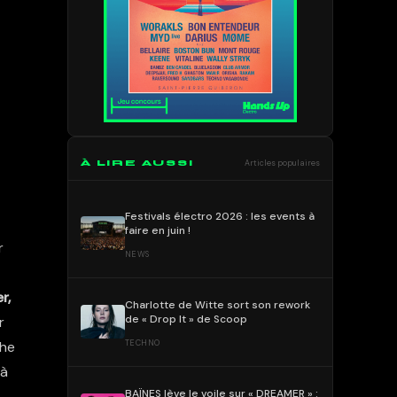
À LIRE AUSSI
Articles populaires
Festivals électro 2026 : les events à
faire en juin !
r
NEWS
r,
Charlotte de Witte sort son rework
de « Drop It » de Scoop
r
che
TECHNO
 à
BAÏNES lève le voile sur « DREAMER » :