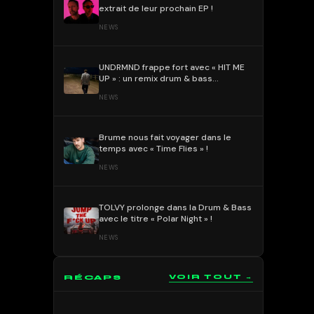
extrait de leur prochain EP !
NEWS
UNDRMND frappe fort avec « HIT ME
UP » : un remix drum & bass
percutant et mélodique !
NEWS
Brume nous fait voyager dans le
temps avec « Time Flies » !
NEWS
TOLVY prolonge dans la Drum & Bass
avec le titre « Polar Night » !
NEWS
RÉCAPS
VOIR TOUT →