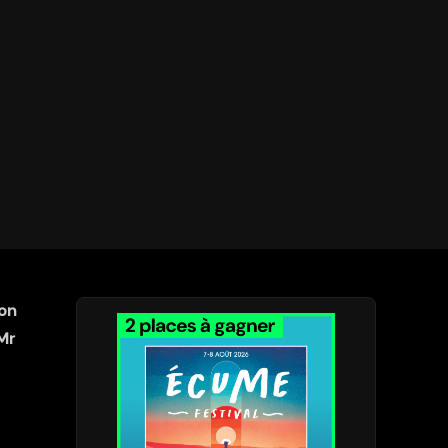
son
 Mr