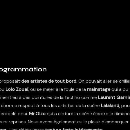
rogrammation
n proposait
des artistes de tout bord
. On pouvait aller se chille
ou
Lolo Zouaï
, ou se mêler à la foule de la
mainstage
qui a pu
lement eu à des pointures de la techno comme
Laurent Garnie
 énorme respect à tous les artistes de la scène
Lalaland
, pou
pectacle pour
Mr.Oizo
qui a cloturé la scène électro le diman
eurs reprises. Nous avons également eu le plaisir d’embarquer
ger
. Une découverte
techno forte intéressante
.