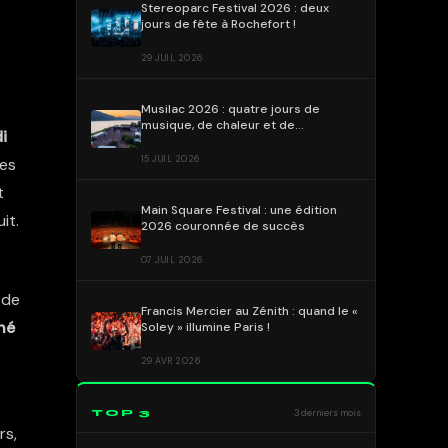
Stereoparc Festival 2026 : deux
jours de fête à Rochefort !
29 JUIL 2026
Musilac 2026 : quatre jours de
musique, de chaleur et de
i
communion au bord du lac !
15 JUIL 2026
les
t
Main Square Festival : une édition
it.
2026 couronnée de succès
07 JUIL 2026
 de
Francis Mercier au Zénith : quand le «
né
Soley » illumine Paris !
29 AVR 2026
TOP 3
3 derniers mois
rs,