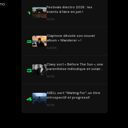
hno
Festivals électro 2026 : les
events à faire en juin !
1
NEWS
Claptone dévoile son nouvel
album « Wanderer » !
2
ALBUMS
Claxy sort « Before The Sun », une
parenthèse mélodique et solaire
3
!
NEWS
AXELL sort “Waiting For”, un titre
introspectif et progressif
4
NEWS