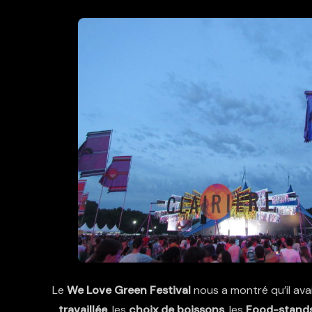
Le
We Love Green Festival
nous a montré qu’il avai
travaillée
, les
choix de boissons
, les
Food-stand