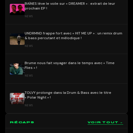
BAÏNES lève le voile sur « DREAMER » : extrait de leur
prochain EP !
NEWS
UNDRMND frappe fort avec « HIT ME UP » : un remix drum
& bass percutant et mélodique !
NEWS
Brume nous fait voyager dans le temps avec « Time
Flies » !
NEWS
TOLVY prolonge dans la Drum & Bass avec le titre
« Polar Night » !
NEWS
RÉCAPS
VOIR TOUT →