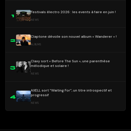
Festivals électro 2026 : les events à faire en juin !
1
NEWS
Claptone dévoile son nouvel album « Wanderer » !
2
ALBUMS
Claxy sort « Before The Sun », une parenthèse
mélodique et solaire !
3
NEWS
AXELL sort “Waiting For”, un titre introspectif et
progressif
4
NEWS