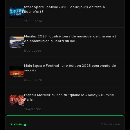
Stereoparc Festival 2026 : deux jours de fête à
Rochefort !
29 JUIL 2026
Musilac 2026 : quatre jours de musique, de chaleur et
de communion au bord du lac !
15 JUIL 2026
Main Square Festival : une édition 2026 couronnée de
succès
07 JUIL 2026
Francis Mercier au Zénith : quand le « Soley » illumine
Paris !
29 AVR 2026
TOP 3
3 derniers mois