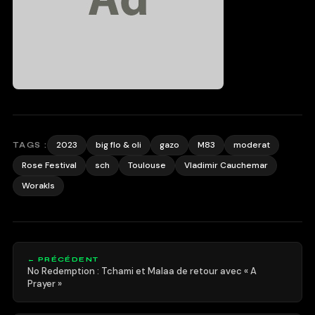
2023
big flo & oli
gazo
M83
moderat
TAGS :
Rose Festival
sch
Toulouse
Vladimir Cauchemar
Worakls
← PRÉCÉDENT
No Redemption : Tchami et Malaa de retour avec « A
Prayer »