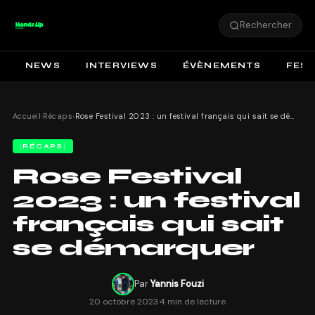
Rechercher
NEWS
INTERVIEWS
ÉVÈNEMENTS
FEST
Accueil
›
Récaps
›
Rose Festival 2023 : un festival français qui sait se démarquer
RÉCAPS
Rose Festival
2023 : un festival
français qui sait
se démarquer
Par
Yannis Fouzi
20 octobre 2023
·
4 min de lecture