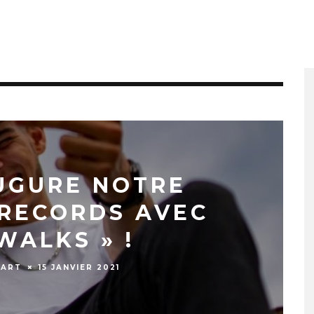
UGURE NOTRE
 RECORDS AVEC
WALKS » !
IART
15 JANVIER 2021