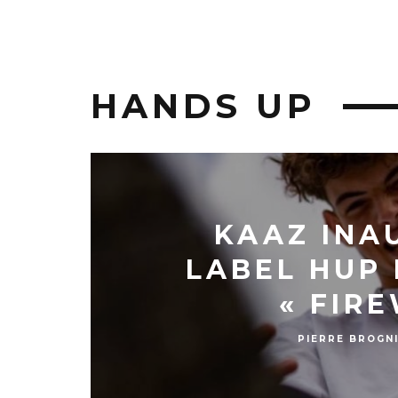
HANDS UP
KAAZ INA
LABEL HUP
« FIRE
PIERRE BROGN