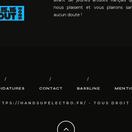
avant de jeunes artistes français q
nous plaisent et vous plairons sa
aucun doute !
IDATURES
CONTACT
BASSLINE
MENTI
TTPS://HANDSUPELECTRO.FR/ - TOUS DROIT