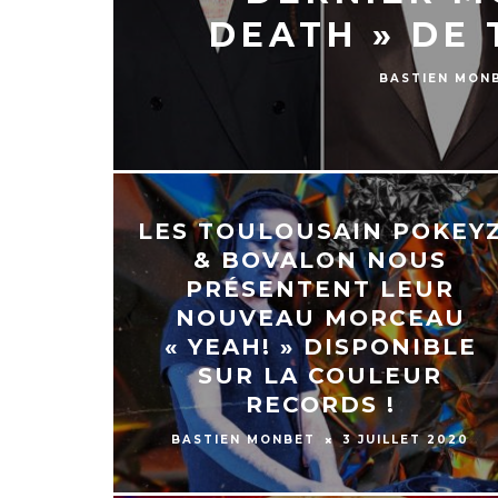
DEATH » DE 
BASTIEN MON
LES TOULOUSAIN POKEY
& BOVALON NOUS
PRÉSENTENT LEUR
NOUVEAU MORCEAU
« YEAH! » DISPONIBLE
SUR LA COULEUR
RECORDS !
BASTIEN MONBET
3 JUILLET 2020