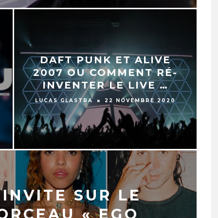
DAFT PUNK ET ALIVE
2007 OU COMMENT RÉ-
INVENTER LE LIVE …
LUCAS GLASTRA
22 NOVEMBRE 2020
’INVITE SUR LE
ORCEAU « EGO