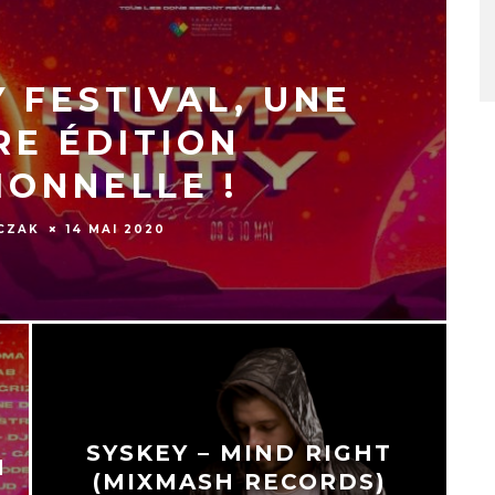
 FESTIVAL, UNE
RE ÉDITION
IONNELLE !
CZAK
14 MAI 2020
SYSKEY – MIND RIGHT
N
(MIXMASH RECORDS)