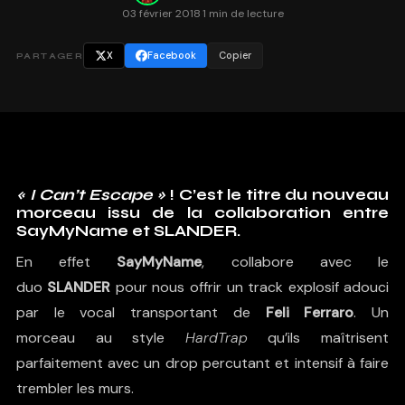
03 février 2018
·
1 min de lecture
X
Facebook
Copier
PARTAGER
« I Can’t Escape »
! C’est le titre du nouveau
morceau issu de la collaboration entre
SayMyName
et
SLANDER
.
En effet
SayMyName
, collabore avec le
duo
SL
ANDER
pour nous offrir un track explosif adouci
par le vocal transportant de
Feli Ferraro
. Un
morceau au style
HardTrap
qu’ils maîtrisent
parfaitement avec un drop percutant et intensif à faire
trembler les murs.