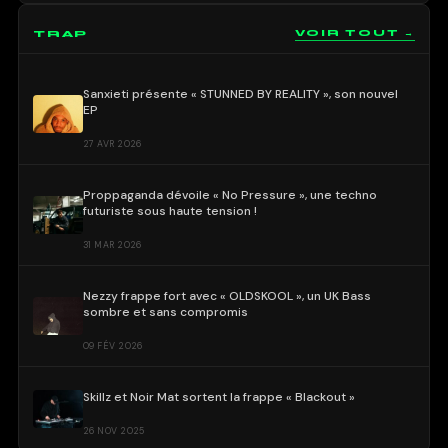
TRAP
VOIR TOUT →
Sanxieti présente « STUNNED BY REALITY », son nouvel
EP
27 AVR 2026
Proppaganda dévoile « No Pressure », une techno
futuriste sous haute tension !
31 MAR 2026
Nezzy frappe fort avec « OLDSKOOL », un UK Bass
sombre et sans compromis
09 FÉV 2026
Skillz et Noir Mat sortent la frappe « Blackout »
26 NOV 2025