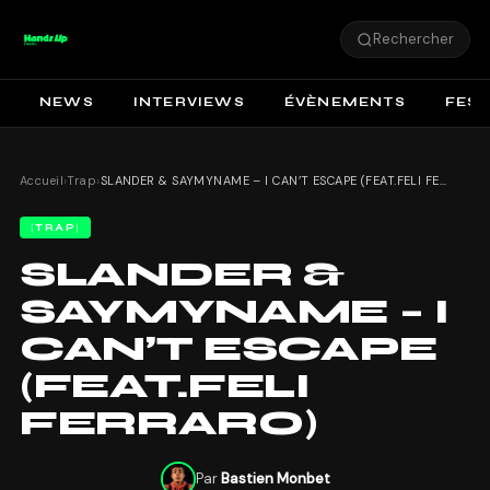
Rechercher
NEWS
INTERVIEWS
ÉVÈNEMENTS
FEST
Accueil
›
Trap
›
SLANDER & SAYMYNAME – I CAN’T ESCAPE (FEAT.FELI FERRARO)
TRAP
SLANDER &
SAYMYNAME – I
CAN’T ESCAPE
(FEAT.FELI
FERRARO)
Par
Bastien Monbet