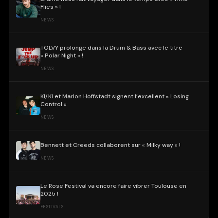
Flies » !
NEWS
TOLVY prolonge dans la Drum & Bass avec le titre
« Polar Night » !
NEWS
KI/KI et Marlon Hoffstadt signent l’excellent « Losing
Control »
NEWS
Bennett et Creeds collaborent sur « Milky way » !
NEWS
Le Rose Festival va encore faire vibrer Toulouse en
2025 !
FESTIVALS