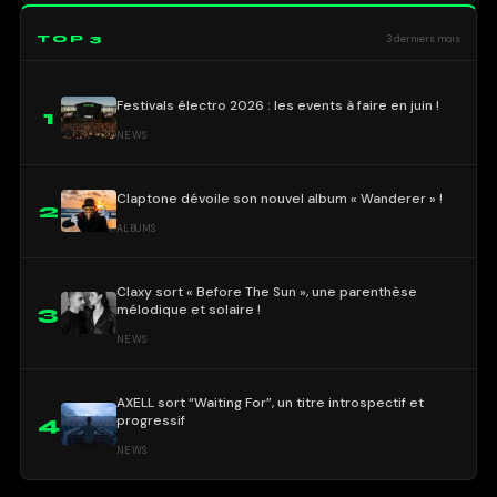
TOP 3
3 derniers mois
Festivals électro 2026 : les events à faire en juin !
1
NEWS
Claptone dévoile son nouvel album « Wanderer » !
2
ALBUMS
Claxy sort « Before The Sun », une parenthèse
mélodique et solaire !
3
NEWS
AXELL sort “Waiting For”, un titre introspectif et
progressif
4
NEWS