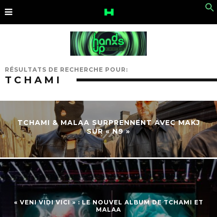
RÉSULTATS DE RECHERCHE POUR:
TCHAMI
TCHAMI & MALAA SURPRENNENT AVEC MAKJ
SUR « N9 »
« VENI VIDI VICI » : LE NOUVEL ALBUM DE TCHAMI ET
MALAA