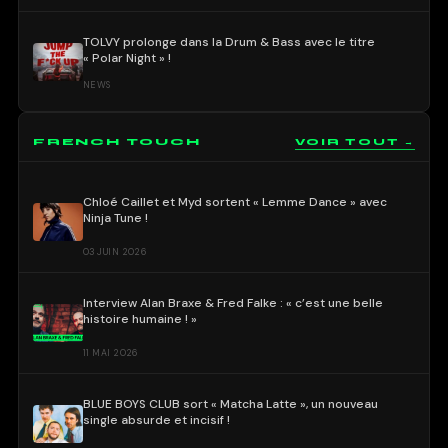
TOLVY prolonge dans la Drum & Bass avec le titre
« Polar Night » !
NEWS
FRENCH TOUCH
VOIR TOUT →
Chloé Caillet et Myd sortent « Lemme Dance » avec
Ninja Tune !
03 JUIN 2026
Interview Alan Braxe & Fred Falke : « c’est une belle
histoire humaine ! »
11 MAI 2026
BLUE BOYS CLUB sort « Matcha Latte », un nouveau
single absurde et incisif !