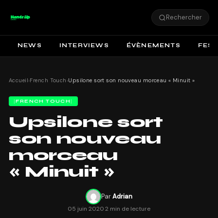
Rechercher
NEWS
INTERVIEWS
ÉVÈNEMENTS
FEST
Accueil
›
French Touch
›
Upsilone sort son nouveau morceau « Minuit »
FRENCH TOUCH
Upsilone sort
son nouveau
morceau
« Minuit »
Par
Adrian
05 juin 2020
·
2 min de lecture