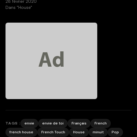
28 février 2020
Dans "House"
envie
envie de toi
Français
French
TAGS :
french house
French Touch
House
minuit
Pop