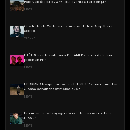
Festivals électro 2026 : les events à faire en juin !
NEWS
Charlotte de Witte sort son rework de « Drop It » de
Scoop
TECHNO
BAÏNES lève le voile sur « DREAMER » : extrait de leur
prochain EP !
NEWS
UNDRMND frappe fort avec « HIT ME UP » : un remix drum
& bass percutant et mélodique !
NEWS
Brume nous fait voyager dans le temps avec « Time
Flies » !
NEWS