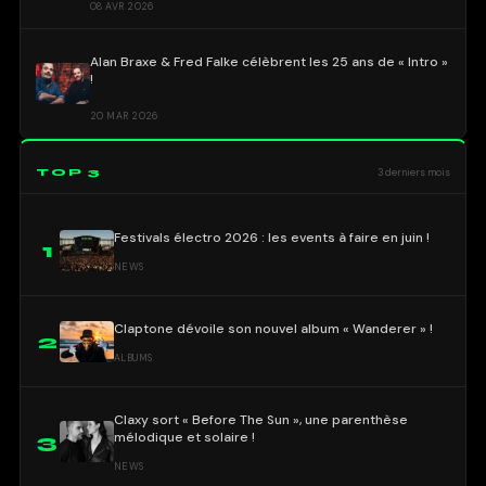
08 AVR 2026
Alan Braxe & Fred Falke célèbrent les 25 ans de « Intro »
!
20 MAR 2026
TOP 3
3 derniers mois
Festivals électro 2026 : les events à faire en juin !
1
NEWS
Claptone dévoile son nouvel album « Wanderer » !
2
ALBUMS
Claxy sort « Before The Sun », une parenthèse
mélodique et solaire !
3
NEWS