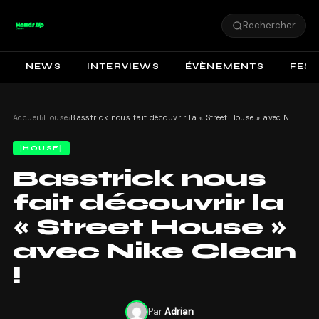
Rechercher
NEWS
INTERVIEWS
ÉVÈNEMENTS
FEST
Accueil
›
House
›
Basstrick nous fait découvrir la « Street House » avec Nike Clean !
HOUSE
Basstrick nous
fait découvrir la
« Street House »
avec Nike Clean
!
Par
Adrian