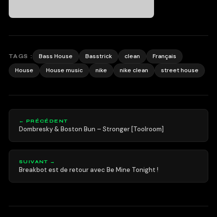
Bass House
Basstrick
clean
Français
TAGS :
House
House music
nike
nike clean
street house
← PRÉCÉDENT
Dombresky & Boston Bun – Stronger [Toolroom]
SUIVANT →
Breakbot est de retour avec Be Mine Tonight !