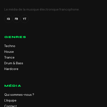
Le média de la musique électronique francophone.
IG
FB
YT
GENRES
Techno
House
Trance
Drum & Bass
Hardcore
MÉDIA
Qui sommes-nous ?
L'équipe
Contact