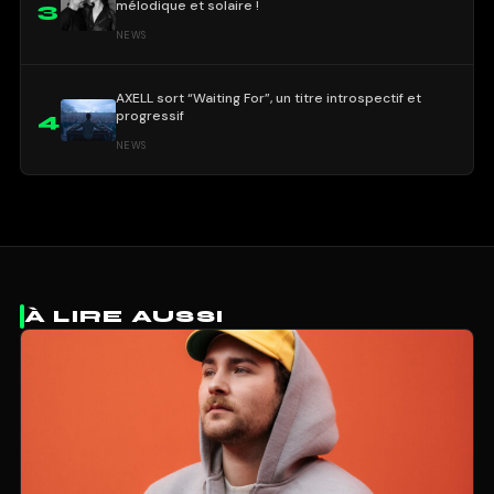
mélodique et solaire !
3
NEWS
AXELL sort “Waiting For”, un titre introspectif et
progressif
4
NEWS
À LIRE AUSSI