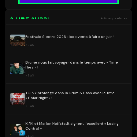
À LIRE AUSSI
Articles populaires
Festivals électro 2026 : les events à faire en juin !
NEWS
Brume nous fait voyager dans le temps avec « Time
Flies » !
NEWS
TOLVY prolonge dans la Drum & Bass avec le titre
« Polar Night » !
NEWS
KI/KI et Marlon Hoffstadt signent l’excellent « Losing
Control »
NEWS