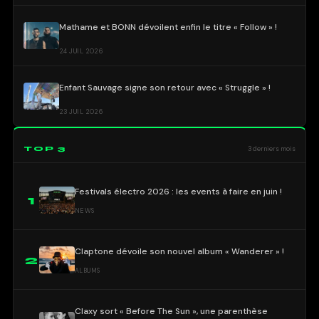
Mathame et BONN dévoilent enfin le titre « Follow » !
24 JUIL 2026
Enfant Sauvage signe son retour avec « Struggle » !
23 JUIL 2026
TOP 3
3 derniers mois
Festivals électro 2026 : les events à faire en juin !
1
NEWS
Claptone dévoile son nouvel album « Wanderer » !
2
ALBUMS
Claxy sort « Before The Sun », une parenthèse