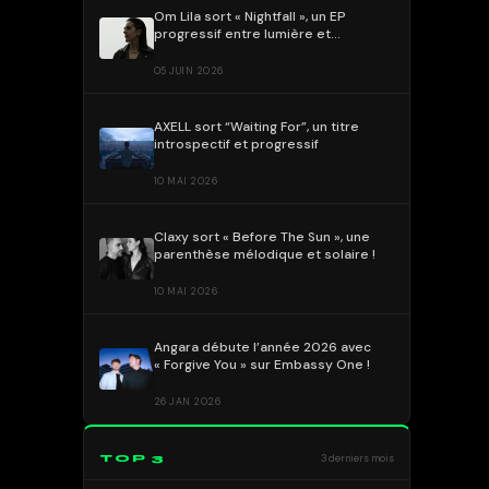
Om Lila sort « Nightfall », un EP
progressif entre lumière et
obscurité !
05 JUIN 2026
AXELL sort “Waiting For”, un titre
introspectif et progressif
10 MAI 2026
Claxy sort « Before The Sun », une
parenthèse mélodique et solaire !
10 MAI 2026
Angara débute l’année 2026 avec
« Forgive You » sur Embassy One !
26 JAN 2026
TOP 3
3 derniers mois