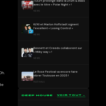
TOLVY prolonge dans la Drum & Bass
avec le titre « Polar Night » !
NEWS
KI/KI et Marlon Hoffstadt signent
l’excellent « Losing Control »
NEWS
Bennett et Creeds collaborent sur
« Milky way » !
NEWS
Le Rose Festival va encore faire
0h.
vibrer Toulouse en 2025 !
FESTIVALS
née
DEEP HOUSE
VOIR TOUT →