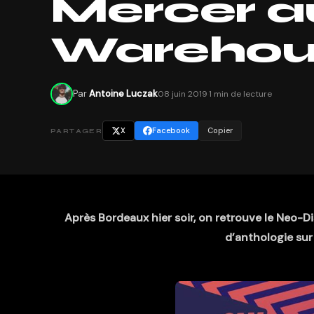
Mercer a
Warehou
Par
Antoine Luczak
08 juin 2019
·
1 min de lecture
X
Facebook
Copier
PARTAGER
Après Bordeaux hier soir, on retrouve le Neo-
d’anthologie sur 