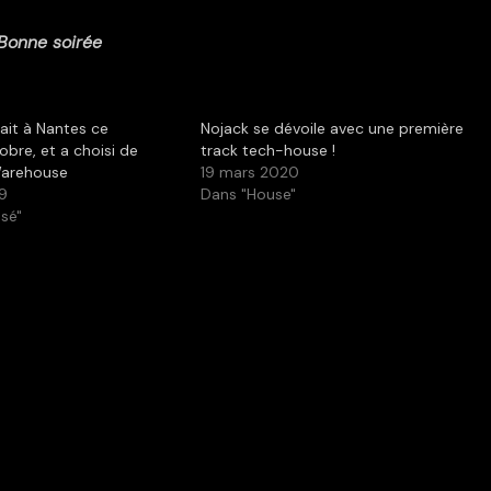
Bonne soirée
ait à Nantes ce
Nojack se dévoile avec une première
obre, et a choisi de
track tech-house !
 Warehouse
19 mars 2020
19
Dans "House"
sé"