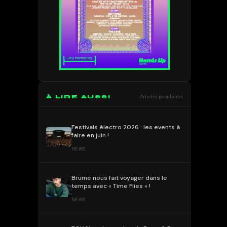
À LIRE AUSSI
Articles populaires
Festivals électro 2026 : les events à
faire en juin !
NEWS
Brume nous fait voyager dans le
temps avec « Time Flies » !
NEWS