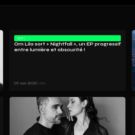
EP
Om Lila sort « Nightfall », un EP progressif
entre lumière et obscurité !
05 Juin 2026
2 min