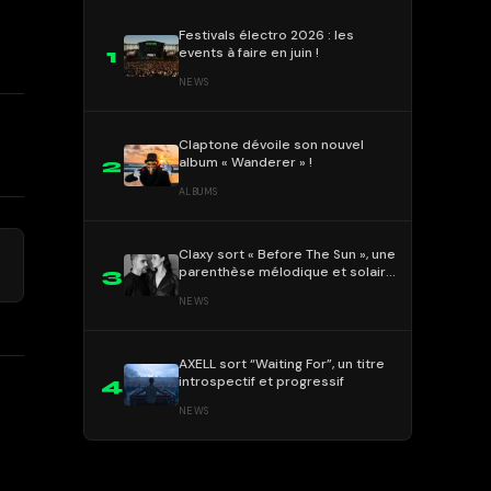
Festivals électro 2026 : les
events à faire en juin !
1
NEWS
Claptone dévoile son nouvel
album « Wanderer » !
2
ALBUMS
Claxy sort « Before The Sun », une
→
parenthèse mélodique et solaire
3
9
!
NEWS
AXELL sort “Waiting For”, un titre
introspectif et progressif
4
NEWS