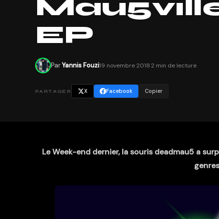
Mau5ville
EP
Par
Yannis Fouzi
19 novembre 2018
·
2 min de lecture
X
Facebook
Copier
PARTAGER
Le Week-end dernier, la souris deadmau5 a surpr
genres