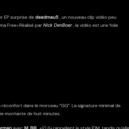
er EP surprise de
deadmau5
, un nouveau clip vidéo peu
ma Free».Réalisé par
Nick DenBoer
, la vidéo est une folie
 réconfort dans le morceau “GG”. La signature minimal de
ie montante de huit minutes.
erman
avec
M. Bill
, «
10.8
»,rappellent le style IDM, tandis qu’ell