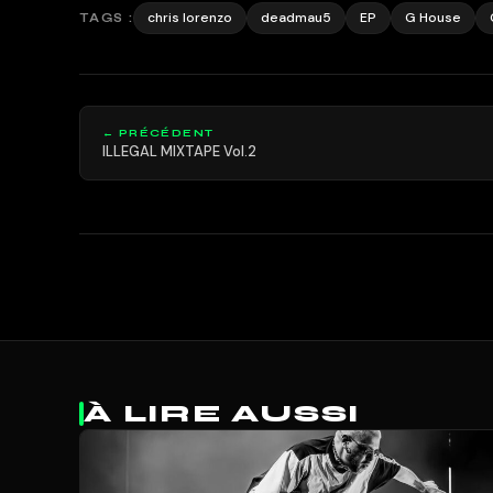
chris lorenzo
deadmau5
EP
G House
TAGS :
← PRÉCÉDENT
ILLEGAL MIXTAPE Vol.2
À LIRE AUSSI