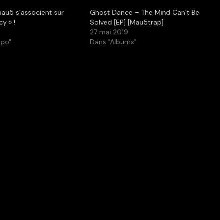
au5 s’associent sur
Ghost Dance – The Mind Can’t Be
y » !
Solved [EP] [Mau5trap]
27 mai 2019
mpo"
Dans "Albums"