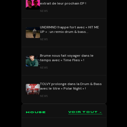
extrait de leur prochain EP !
NEWS
UNDRMND frappe fort avec « HIT ME
UP » : un remix drum & bass
percutant et mélodique !
NEWS
Brume nous fait voyager dans le
temps avec « Time Flies » !
NEWS
TOLVY prolonge dans la Drum & Bass
avec le titre « Polar Night » !
NEWS
HOUSE
VOIR TOUT →
e