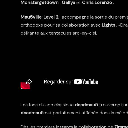
Monstergetdown
,
Gallya
et
Chris Lorenzo
.
Mau5ville: Level 2
, accompagne la sortie du premi
orthodoxe pour sa collaboration avec
Lights
, «Dra
délirante aux tentacules arc-en-ciel.
Les fans du son classique
deadmau5
trouveront un
deadmau5
est parfaitement affichée dans la mélod
Dès les premiers instants,la collaboration de
Zimm