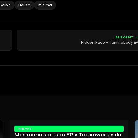
Gallya
House
minimal
SUIVANT 
Hidden Face – I am nobody E
NEWS
Mosimann sort son EP « Traumwerk » du