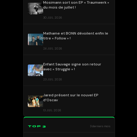
Mosimann sort son EP « Traumwerk »
du mois de juillet !
30 JUIL 2026
Mathame et BONN dévoilent enfin le
titre « Follow » !
24 JUIL 2026
Enfant Sauvage signe son retour
avec « Struggle » !
23 JUIL 2026
Jared présent sur le nouvel EP
d’Oscav
13 JUIL 2026
TOP 3
3 derniers mois