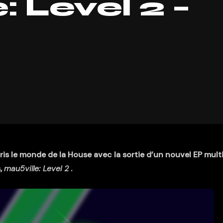
: Level 2 –
is le monde de la House avec la sortie d’un nouvel EP mult
,
mau5ville: Level 2
.