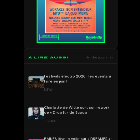
À LIRE AUSSI
Articles populaires
Festivals électro 2026 : les events à
faire en juin !
NEWS
Charlotte de Witte sort son rework
de « Drop It » de Scoop
TECHNO
BAÏNES lève le voile sur « DREAMER » :