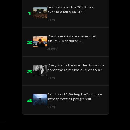
Festivals électro 2026 : les
events à faire en juin !
1
NEWS
Claptone dévoile son nouvel
album « Wanderer » !
2
ALBUMS
Claxy sort « Before The Sun », une
parenthèse mélodique et solaire
3
!
NEWS
AXELL sort “Waiting For”, un titre
introspectif et progressif
4
NEWS