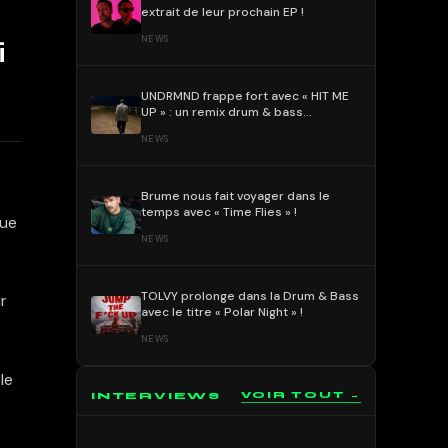
extrait de leur prochain EP !
NEWS
i
UNDRMND frappe fort avec « HIT ME
UP » : un remix drum & bass
percutant et mélodique !
NEWS
Brume nous fait voyager dans le
temps avec « Time Flies » !
que
NEWS
TOLVY prolonge dans la Drum & Bass
r
avec le titre « Polar Night » !
NEWS
 le
INTERVIEWS
VOIR TOUT →