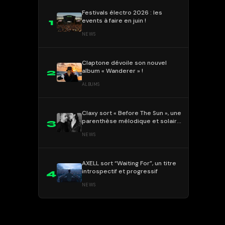
Festivals électro 2026 : les
events à faire en juin !
1
NEWS
Claptone dévoile son nouvel
album « Wanderer » !
2
ALBUMS
Claxy sort « Before The Sun », une
parenthèse mélodique et solaire
3
!
NEWS
AXELL sort “Waiting For”, un titre
introspectif et progressif
4
NEWS