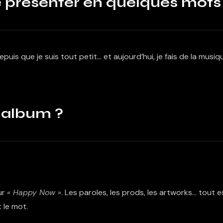
e présenter en quelques mots
epuis que je suis tout petit… et aujourd’hui, je fais de la musiq
 album ?
ur
« Happy Now »
. Les paroles, les prods, les artworks… tout e
 le mot.