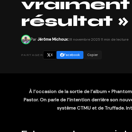
vraiment 
résultat » 
Par
Jérôme Michoux
28 novembre 2025
·
11 min de lecture
X
Facebook
Copier
PARTAGER
À l’occasion de la sortie de l’album « Phanto
Pastor. On parle de l’intention derrière son nou
système CTMU et de Truffade. Int