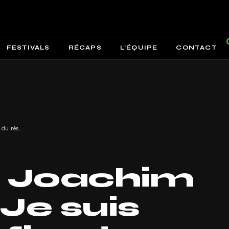
FESTIVALS
RÉCAPS
L’ÉQUIPE
CONTACT
Interview Joachim Pastor : « Je suis vraiment fier du résultat » !
w Joachim
 Je suis