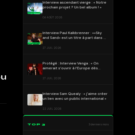
Interview ascendant vierge : « Notre
prochain projet ? Un bel album ! »
04 AOÛT 2026
Interview Paul Kalkbrenner : ««Sky
and Sand» est un titre à part dans ma
discographie»
27 JUIL 2026
Protégé : Interview Venga : « On
aimerait s’ouvrir à l’Europe dès
l’année prochaine » !
ou
27 JUIL 2026
Interview Sam Quealy : « j’aime créer
un lien avec un public international »
22 JUIL 2026
TOP 3
3 derniers mois