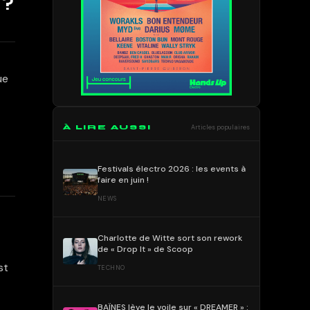
 ?
ue
À LIRE AUSSI
Articles populaires
Festivals électro 2026 : les events à
faire en juin !
NEWS
Charlotte de Witte sort son rework
de « Drop It » de Scoop
st
TECHNO
BAÏNES lève le voile sur « DREAMER » :