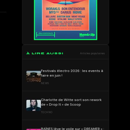
À LIRE AUSSI
Articles populaires
Festivals électro 2026 : les events à
faire en juin !
NEWS
Charlotte de Witte sort son rework
de « Drop It » de Scoop
TECHNO
BAÏNES lève le voile sur « DREAMER » :