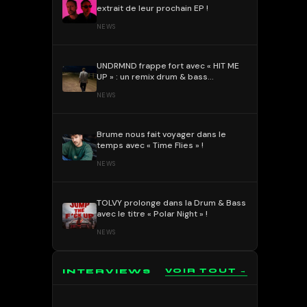
extrait de leur prochain EP !
NEWS
UNDRMND frappe fort avec « HIT ME
UP » : un remix drum & bass
percutant et mélodique !
NEWS
Brume nous fait voyager dans le
temps avec « Time Flies » !
NEWS
TOLVY prolonge dans la Drum & Bass
avec le titre « Polar Night » !
NEWS
INTERVIEWS
VOIR TOUT →