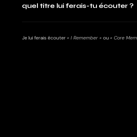
quel titre lui ferais-tu écouter ?
Je lui ferais écouter
«
I Remember »
ou
«
Core Memo