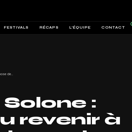
FESTIVALS
RÉCAPS
L’ÉQUIPE
CONTACT
Interview Solone : « J’ai voulu revenir à quelque chose de spontané »
 Solone :
lu revenir à