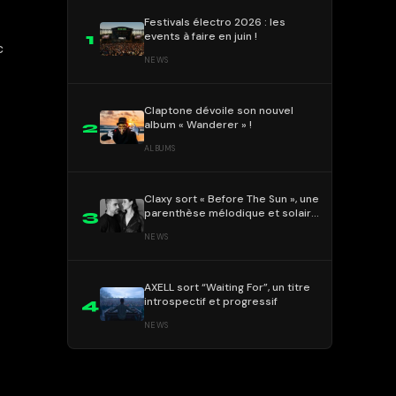
Festivals électro 2026 : les
events à faire en juin !
1
c
NEWS
Claptone dévoile son nouvel
album « Wanderer » !
2
ALBUMS
Claxy sort « Before The Sun », une
parenthèse mélodique et solaire
3
!
NEWS
AXELL sort “Waiting For”, un titre
introspectif et progressif
4
NEWS