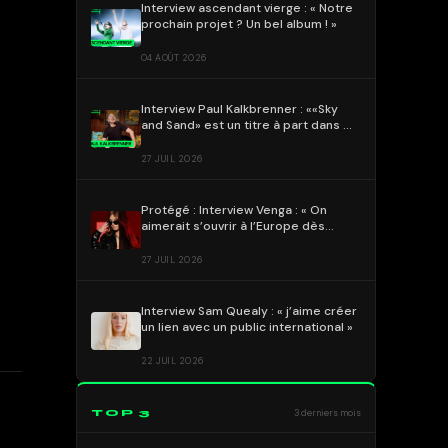
Interview ascendant vierge : « Notre
prochain projet ? Un bel album ! »
04 AOÛT 2026
Interview Paul Kalkbrenner : ««Sky
and Sand» est un titre à part dans ma
discographie»
27 JUIL 2026
Protégé : Interview Venga : « On
aimerait s’ouvrir à l’Europe dès
l’année prochaine » !
27 JUIL 2026
Interview Sam Quealy : « j’aime créer
un lien avec un public international »
22 JUIL 2026
TOP 3
3 derniers mois