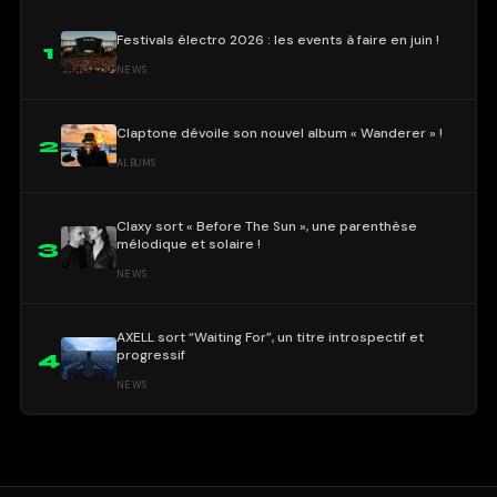
Festivals électro 2026 : les events à faire en juin !
1
NEWS
Claptone dévoile son nouvel album « Wanderer » !
2
ALBUMS
Claxy sort « Before The Sun », une parenthèse
mélodique et solaire !
3
NEWS
AXELL sort “Waiting For”, un titre introspectif et
progressif
4
NEWS