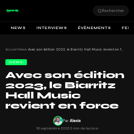
Rechercher
NEWS
INTERVIEWS
ÉVÈNEMENTS
FEST
Accueil
›
News
›
Avec son édition 2023, le Biarritz Hall Music revient en force
NEWS
Avec son édition
2023, le Biarritz
Hall Music
revient en force
Par
Alexis
18 septembre 2023
·
3 min de lecture