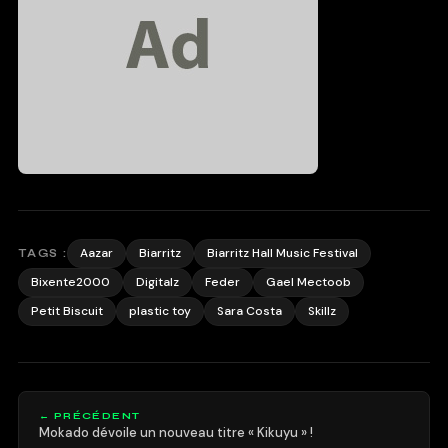
Aazar
Biarritz
Biarritz Hall Music Festival
TAGS :
Bixente2000
Digitalz
Feder
Gael Mectoob
Petit Biscuit
plastic toy
Sara Costa
Skillz
← PRÉCÉDENT
Mokado dévoile un nouveau titre « Kikuyu » !