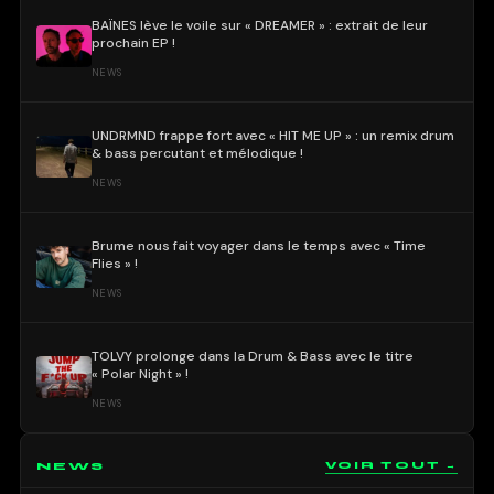
BAÏNES lève le voile sur « DREAMER » : extrait de leur
prochain EP !
NEWS
UNDRMND frappe fort avec « HIT ME UP » : un remix drum
& bass percutant et mélodique !
NEWS
Brume nous fait voyager dans le temps avec « Time
Flies » !
NEWS
TOLVY prolonge dans la Drum & Bass avec le titre
« Polar Night » !
NEWS
NEWS
VOIR TOUT →