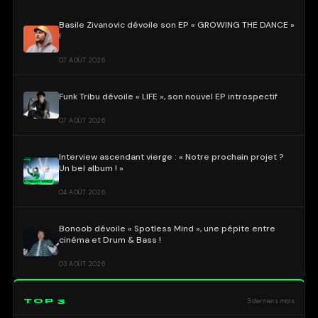
Basile Zivanovic dévoile son EP « GROWING THE DANCE »
!
07 AOÛT 2026
Funk Tribu dévoile « LIFE », son nouvel EP introspectif
07 AOÛT 2026
Interview ascendant vierge : « Notre prochain projet ?
Un bel album ! »
04 AOÛT 2026
Bonoob dévoile « Spotless Mind », une pépite entre
cinéma et Drum & Bass !
03 AOÛT 2026
TOP 3
3 derniers mois