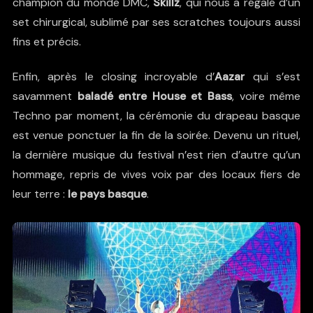
champion du monde DMC,
Skillz
, qui nous a régalé d’un
set chirurgical, sublimé par ses scratches toujours aussi
fins et précis.
Enfin, après le closing incroyable
d’
Aazar
qui s’est
savamment
baladé entre House et Bass
, voire même
Techno par moment, la cérémonie du drapeau basque
est venue ponctuer la fin de la soirée. Devenu un rituel,
la dernière musique du festival n’est rien d’autre qu’un
hommage, repris de vives voix par des locaux fiers de
leur terre :
le pays basque
.