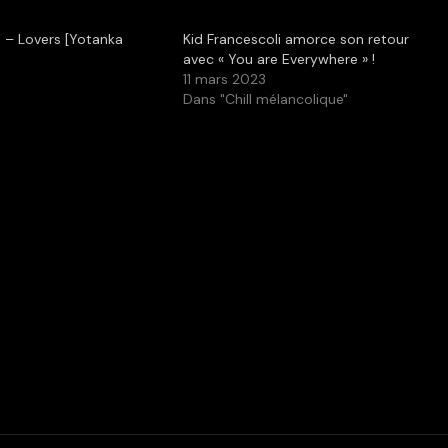
i – Lovers [Yotanka
Kid Francescoli amorce son retour
avec « You are Everywhere » !
0
11 mars 2023
Dans "Chill mélancolique"