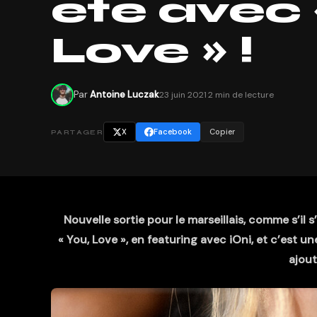
été avec 
Love » !
Par
Antoine Luczak
23 juin 2021
·
2 min de lecture
X
Facebook
Copier
PARTAGER
Nouvelle sortie pour le marseillais, comme s’il 
« You, Love », en featuring avec iOni, et c’est un
ajout