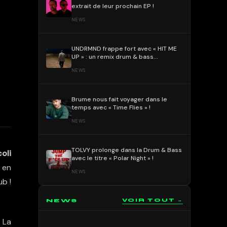
extrait de leur prochain EP !
NEWS
UNDRMND frappe fort avec « HIT ME
UP » : un remix drum & bass
percutant et mélodique !
NEWS
Brume nous fait voyager dans le
temps avec « Time Flies » !
NEWS
TOLVY prolonge dans la Drum & Bass
oli
avec le titre « Polar Night » !
e
en
NEWS
ub !
NEWS
VOIR TOUT →
. La