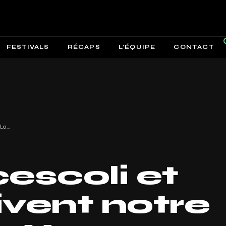
FESTIVALS
RÉCAPS
L’ÉQUIPE
CONTACT
Kid Francescoli et iOni enjolivent notre été avec « You, Love » !
escoli et
livent notre