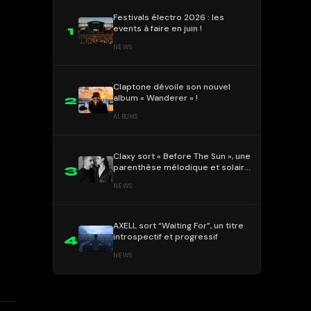
Festivals électro 2026 : les
events à faire en juin !
1
NEWS
Claptone dévoile son nouvel
album « Wanderer » !
2
ALBUMS
Claxy sort « Before The Sun », une
parenthèse mélodique et solaire
3
!
NEWS
AXELL sort “Waiting For”, un titre
introspectif et progressif
4
NEWS