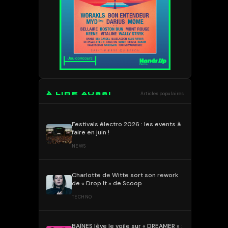
À LIRE AUSSI
Articles populaires
Festivals électro 2026 : les events à
faire en juin !
NEWS
Charlotte de Witte sort son rework
de « Drop It » de Scoop
TECHNO
BAÏNES lève le voile sur « DREAMER » :