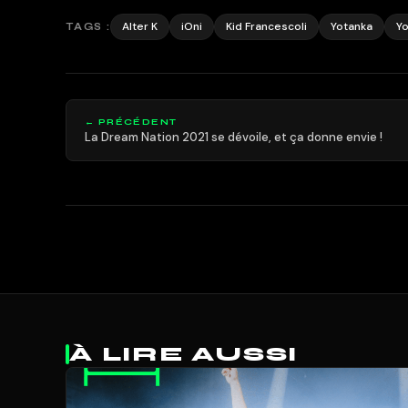
Alter K
iOni
Kid Francescoli
Yotanka
Yo
TAGS :
← PRÉCÉDENT
La Dream Nation 2021 se dévoile, et ça donne envie !
À LIRE AUSSI