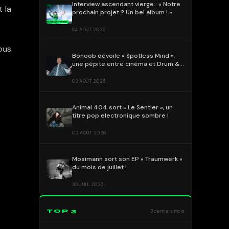
Interview ascendant vierge : « Notre
t la
prochain projet ? Un bel album ! »
04 AOÛT 2026
vous
Bonoob dévoile « Spotless Mind »,
une pépite entre cinéma et Drum &
Bass !
03 AOÛT 2026
Animal 404 sort « Le Sentier », un
titre pop electronique sombre !
02 AOÛT 2026
Mosimann sort son EP « Traumwerk »
du mois de juillet !
30 JUIL 2026
TOP 3
3 derniers mois