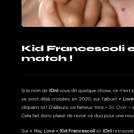
Kid Francescoli e
match !
Si le nom de
iOni
vous dit quelque chose, ce n’est p
se sont déjà croisées en 2020, sur l’album
« Love
cliquant ici
! D’ailleurs, ce fameux titre
« So Over »
a
Cela fait donc plaisir de revoir ce duo pour une nou
Sur
« You, Love »
,
Kid Francescoli
et
iOni
retrouvent