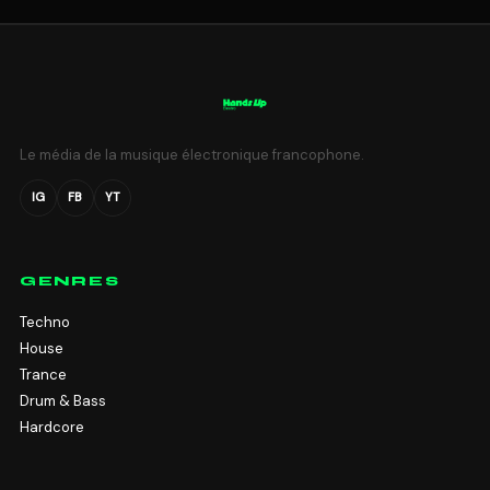
Le média de la musique électronique francophone.
IG
FB
YT
GENRES
Techno
House
Trance
Drum & Bass
Hardcore