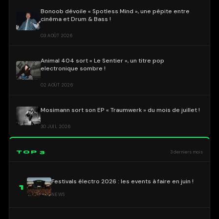
Bonoob dévoile « Spotless Mind », une pépite entre
cinéma et Drum & Bass !
03 AOÛT 2026
Animal 404 sort « Le Sentier », un titre pop
electronique sombre !
02 AOÛT 2026
Mosimann sort son EP « Traumwerk » du mois de juillet !
30 JUIL 2026
TOP 3
3 derniers mois
Festivals électro 2026 : les events à faire en juin !
1
NEWS