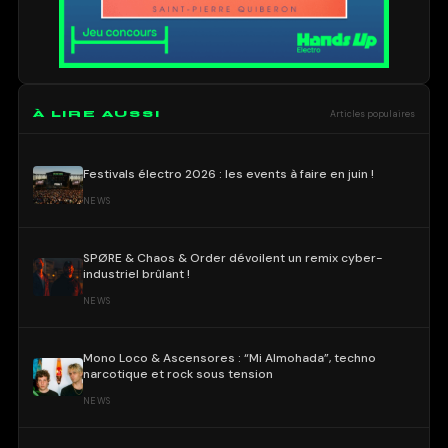
À LIRE AUSSI
Articles populaires
Festivals électro 2026 : les events à faire en juin !
NEWS
SPØRE & Chaos & Order dévoilent un remix cyber-
industriel brûlant !
NEWS
Mono Loco & Ascensores : “Mi Almohada”, techno
narcotique et rock sous tension
NEWS