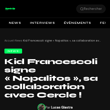
Rechercher
NEWS
INTERVIEWS
ÉVÈNEMENTS
FEST
Accueil
›
News
›
Kid Francescoli signe « Nopalitos », sa collaboration avec Cercle !
NEWS
Kid Francescoli
signe
« Nopalitos », sa
collaboration
avec Cercle !
Par
Lucas Glastra