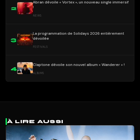
Abran dévoile « Vortex », un nouveau single immersif
!
2
NEWS
La programmation de Solidays 2026 entièrement
dévoilée
3
FESTIVALS
Claptone dévoile son nouvel album « Wanderer » !
4
ALBUMS
À LIRE AUSSI