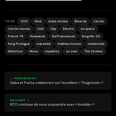
2021
Alive
black strobe
Blow Up
Cercle
TAGS :
Cercle stories
Chill
Clip
Electro
eu quero
French 79
Husbands
Kid Francescoli
Korg Ms-20
Korg Prologue
marseille
mathieu hocine
melancolie
Mellotron
Moon
nopalitos
so over
The Strokes
← PRÉCÉDENT
Gaba et Fratta collaborent sur l’excellent « Thugstools » !
SUIVANT →
NTO continue de nous surprendre avec « Invisible » !