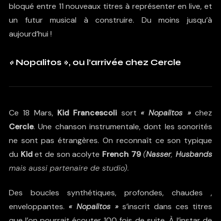
bloqué entre 11 nouveaux titres à représenter en live, et
un futur musical à construire. Du moins jusqu’à
aujourd’hui !
«
Nopalitos », ou l’arrivée chez Cercle
Ce 18 Mars,
Kid Francescoli
sort
«
Nopalitos »
chez
Cercle
. Une chanson instrumentale, dont les sonorités
ne sont pas étrangères. On reconnaît ce son typique
du
Kid
et de son acolyte
French 79
(
Nasser
,
Husbands
mais aussi partenaire de studio)
.
Des boucles synthétiques, profondes, chaudes ,
enveloppantes.
«
Nopalitos »
s’inscrit dans ces titres
que l’on pourrait écouter 100 fois de suite. À l’instar de