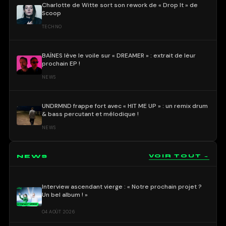
Charlotte de Witte sort son rework de « Drop It » de
Scoop
TECHNO
BAÏNES lève le voile sur « DREAMER » : extrait de leur
prochain EP !
NEWS
UNDRMND frappe fort avec « HIT ME UP » : un remix drum
& bass percutant et mélodique !
NEWS
NEWS
VOIR TOUT →
Interview ascendant vierge : « Notre prochain projet ?
Un bel album ! »
04 AOÛT 2026