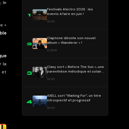
 le
Festivals électro 2026 : les
events à faire en juin !
1
NEWS
e »
ble
Claptone dévoile son nouvel
album « Wanderer » !
2
ALBUMS
que
 la
Claxy sort « Before The Sun », une
, et
parenthèse mélodique et solaire
3
!
NEWS
AXELL sort “Waiting For”, un titre
introspectif et progressif
4
NEWS