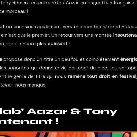
e Tony Romera en entrecôte / Aazar en baguette « française »,
 ce morceau !
et on enchaine rapidement vers une montée lente et « douc
ce n’est que le premier. Un retour vers une montée
insoutena
nd drop : encore plus
puissant
!
ra
propose donc un titre un peu fou et complétement
énergi
des sonorités qui donne envie de taper du pied… ou se taper
ment le genre de titre qui nous
ramène tout droit en festival
ntaine-
nous manque.
lab’ Aazar & Tony
tenant !