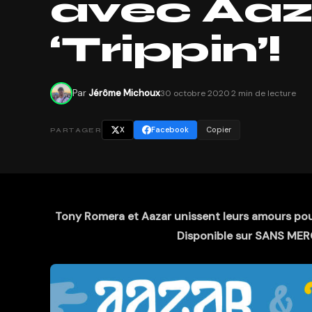
avec Aaz
‘Trippin’!
Par
Jérôme Michoux
30 octobre 2020
·
2 min de lecture
X
Facebook
Copier
PARTAGER
Tony Romera et Aazar unissent leurs amours pour 
Disponible sur SANS MERCI