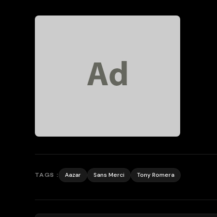
Aazar
Sans Merci
Tony Romera
TAGS :