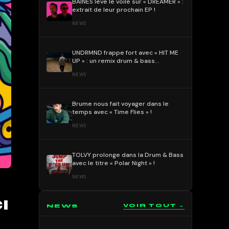
BAÏNES lève le voile sur « DREAMER » :
extrait de leur prochain EP !
NEWS
UNDRMND frappe fort avec « HIT ME
UP » : un remix drum & bass
percutant et mélodique !
NEWS
Brume nous fait voyager dans le
temps avec « Time Flies » !
NEWS
TOLVY prolonge dans la Drum & Bass
avec le titre « Polar Night » !
NEWS
I
NEWS
VOIR TOUT →