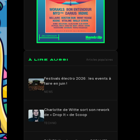
À LIRE AUSSI
Articles populaires
Festivals électro 2026 : les events à
faire en juin !
NEWS
Charlotte de Witte sort son rework
de « Drop It » de Scoop
TECHNO