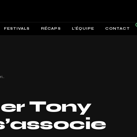
FESTIVALS
RÉCAPS
L’ÉQUIPE
CONTACT
Le boucher Tony Romera s’associe avec Aazar pour ‘Trippin’!
er Tony
’associe