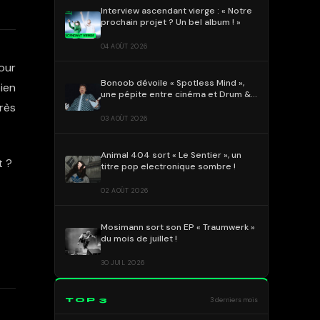
Interview ascendant vierge : « Notre
prochain projet ? Un bel album ! »
04 AOÛT 2026
tour
Bonoob dévoile « Spotless Mind »,
ien
une pépite entre cinéma et Drum &
Bass !
rès
03 AOÛT 2026
Animal 404 sort « Le Sentier », un
t ?
titre pop electronique sombre !
02 AOÛT 2026
Mosimann sort son EP « Traumwerk »
du mois de juillet !
30 JUIL 2026
TOP 3
3 derniers mois