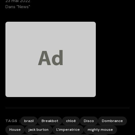
23 mai 2022
Dans "News"
brazil
Breakbot
chloé
Disco
Dombrance
TAGS :
House
jack burton
L'imperatrice
mighty mouse