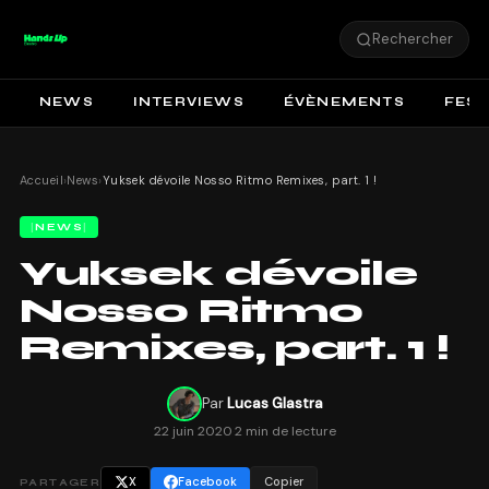
Rechercher
NEWS
INTERVIEWS
ÉVÈNEMENTS
FEST
Accueil
›
News
›
Yuksek dévoile Nosso Ritmo Remixes, part. 1 !
NEWS
Yuksek dévoile
Nosso Ritmo
Remixes, part. 1 !
Par
Lucas Glastra
22 juin 2020
·
2 min de lecture
X
Facebook
Copier
PARTAGER