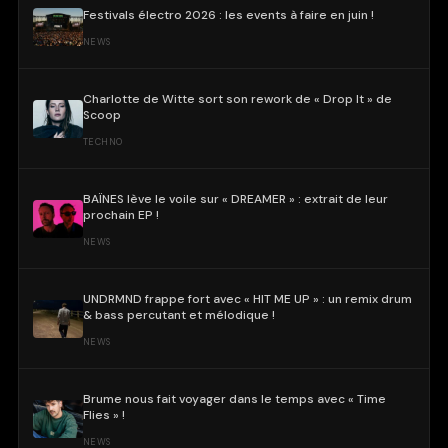
Festivals électro 2026 : les events à faire en juin !
NEWS
Charlotte de Witte sort son rework de « Drop It » de
Scoop
TECHNO
BAÏNES lève le voile sur « DREAMER » : extrait de leur
prochain EP !
NEWS
UNDRMND frappe fort avec « HIT ME UP » : un remix drum
& bass percutant et mélodique !
NEWS
Brume nous fait voyager dans le temps avec « Time
Flies » !
NEWS