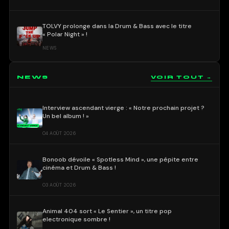
TOLVY prolonge dans la Drum & Bass avec le titre
« Polar Night » !
NEWS
NEWS
VOIR TOUT →
Interview ascendant vierge : « Notre prochain projet ?
Un bel album ! »
04 AOÛT 2026
Bonoob dévoile « Spotless Mind », une pépite entre
cinéma et Drum & Bass !
03 AOÛT 2026
Animal 404 sort « Le Sentier », un titre pop
electronique sombre !