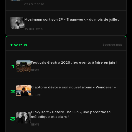
02 AOÛT 2026
Mosimann sort son EP « Traumwerk » du mois de juillet !
30 JUIL 2026
TOP 3
3 derniers mois
Festivals électro 2026 : les events à faire en juin !
1
NEWS
Claptone dévoile son nouvel album « Wanderer » !
2
ALBUMS
Claxy sort « Before The Sun », une parenthèse
mélodique et solaire !
3
NEWS