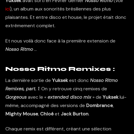
Yuksek
avait sorti en Février dernier
Nosso Ritmo
(voir
ici
), un album aux sonorités brésiliennes des plus
plaisantes. Et entre disco et house, le projet était donc
extrêmement complet.
Et nous voilà donc face à la première extension de
Nosso Ritmo
…
Nosso Ritmo Remixes :
La dernière sortie de
Yuksek
est donc
Nosso Ritmo
Remixes, par
t. 1
. On y retrouve cinq remixes de
Gorgeous
avec le «
extended disco mix
» de
Yuksek
lui-
même, accompagné des versions de
Dombrance
,
Mighty Mouse
,
Chloé
et
Jack Burton
.
Chaque remix est différent, créant une sélection