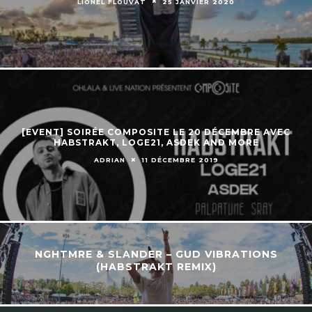
LIONEL FLOUVAT
25 JANVIER 2020
[EVENT] SOIRÉE COMPOSITE LE 20 DÉCEMBRE AVEC
HABSTRAKT, LOGE21, ASDEK AND MORE
ADRIAN
11 DÉCEMBRE 2019
NGHTMRE & SLANDER – GUD VIBRATIONS
(HABSTRAKT REMIX)