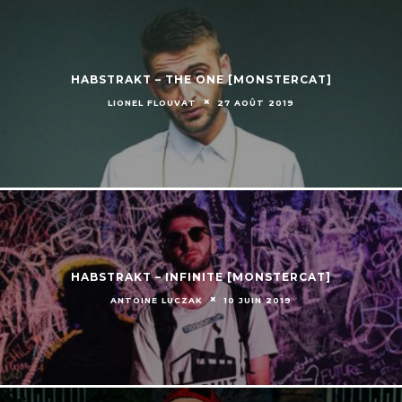
HABSTRAKT – THE ONE [MONSTERCAT]
LIONEL FLOUVAT
27 AOÛT 2019
HABSTRAKT – INFINITE [MONSTERCAT]
ANTOINE LUCZAK
10 JUIN 2019