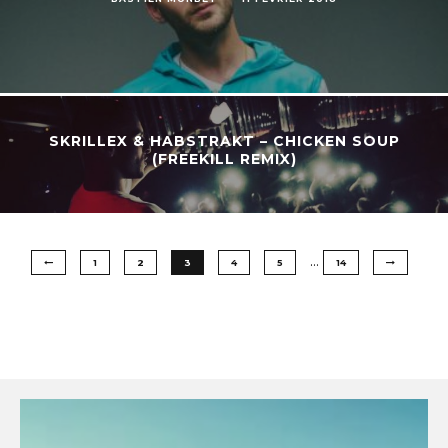
SKRILLEX & HABSTRAKT – CHICKEN SOUP
(FREEKILL REMIX)
…
1
2
3
4
5
14