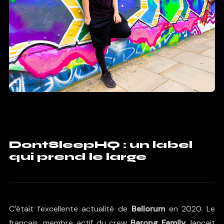
DontSleepHQ : un label
qui prend le large
C’était l’excellente actualité de
Bellorum
en 2020. Le
français, membre actif du crew
Barong Family
, lançait