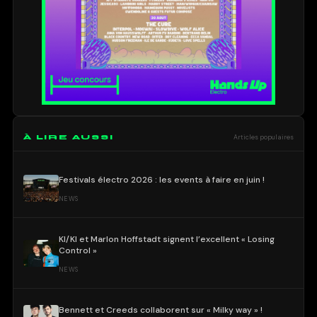
À LIRE AUSSI
Articles populaires
Festivals électro 2026 : les events à faire en juin !
NEWS
KI/KI et Marlon Hoffstadt signent l’excellent « Losing
Control »
NEWS
Bennett et Creeds collaborent sur « Milky way » !