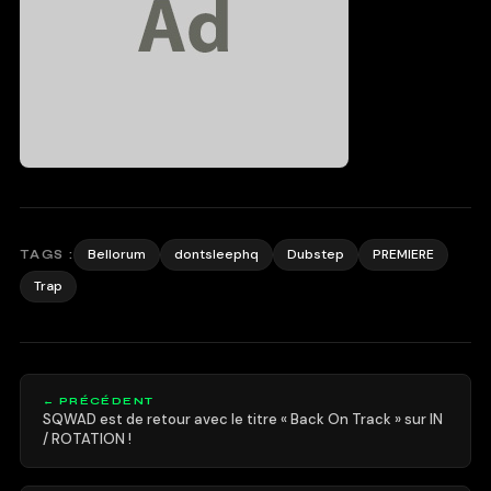
Bellorum
dontsleephq
Dubstep
PREMIERE
TAGS :
Trap
← PRÉCÉDENT
SQWAD est de retour avec le titre « Back On Track » sur IN
/ ROTATION !