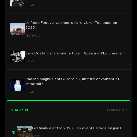
NEWS
Le Rose Festival va encore faire vibrer Toulouse en
2025 !
FESTIVALS
Sara Costa transforme le titre « Azizam » d’Ed Sheeran !
NEWS
Paoline Magnus sort « Heroin », un titre envoûtant et
immersif !
NEWS
TOP 3
3 derniers mois
Festivals électro 2026 : les events à faire en juin !
1
NEWS