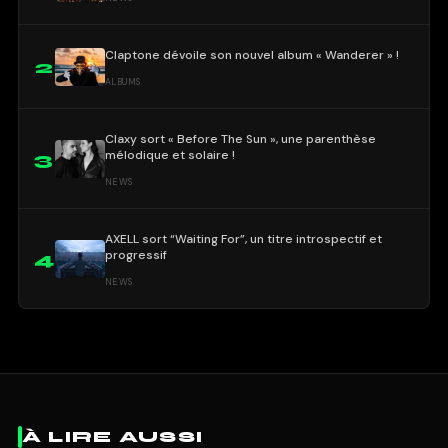
Claptone dévoile son nouvel album « Wanderer » !
2
ALBUMS
Claxy sort « Before The Sun », une parenthèse
mélodique et solaire !
3
NEWS
AXELL sort “Waiting For”, un titre introspectif et
progressif
4
NEWS
À LIRE AUSSI