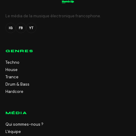
Le média de la musique électronique francophone.
IG
FB
YT
GENRES
Techno
House
Trance
Drum & Bass
Hardcore
MÉDIA
Qui sommes-nous ?
L'équipe