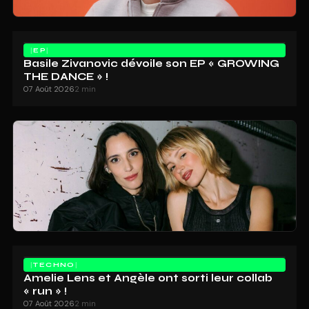
EP
Basile Zivanovic dévoile son EP « GROWING
THE DANCE » !
07 Août 2026
2 min
TECHNO
Amelie Lens et Angèle ont sorti leur collab
« run » !
07 Août 2026
2 min