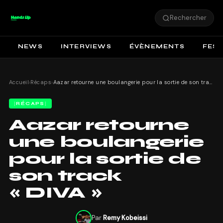
Rechercher
NEWS
INTERVIEWS
ÉVÈNEMENTS
FEST
Accueil
›
Récaps
›
Aazar retourne une boulangerie pour la sortie de son track « DIVA »
RÉCAPS
Aazar retourne
une boulangerie
pour la sortie de
son track
« DIVA »
Par
Remy Kobeissi