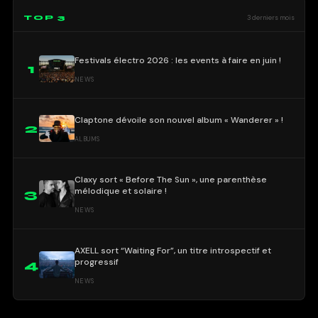
TOP 3
3 derniers mois
Festivals électro 2026 : les events à faire en juin !
1
NEWS
Claptone dévoile son nouvel album « Wanderer » !
2
ALBUMS
Claxy sort « Before The Sun », une parenthèse
mélodique et solaire !
3
NEWS
AXELL sort “Waiting For”, un titre introspectif et
progressif
4
NEWS