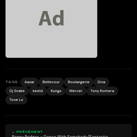
Aazar
Bellecour
Boulangerie
Diva
TAGS :
Dj Snake
keeld
Kungs
Mercer
Tony Romera
Tove Lo
← PRÉCÉDENT
Benny Bridges – Dance With Somebody [Fantastic