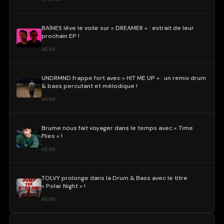
BAÏNES lève le voile sur « DREAMER » : extrait de leur
prochain EP !
NEWS
UNDRMND frappe fort avec « HIT ME UP » : un remix drum
& bass percutant et mélodique !
NEWS
Brume nous fait voyager dans le temps avec « Time
Flies » !
NEWS
TOLVY prolonge dans la Drum & Bass avec le titre
« Polar Night » !
NEWS