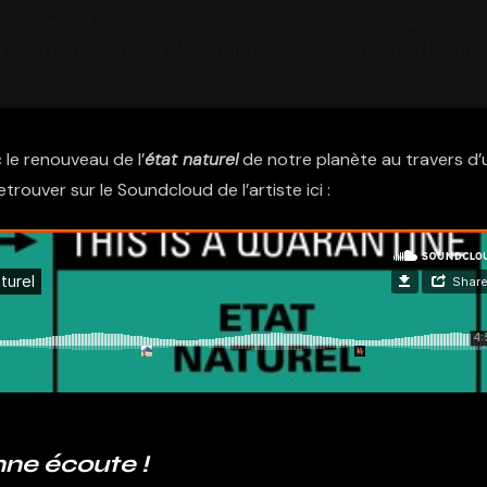
e effet positif de sauver des vies. Avec le
la terre respire et les animaux se promènent dans
le renouveau de l’
état naturel
de notre planète au travers d’
ouver sur le Soundcloud de l’artiste ici :
ne écoute !