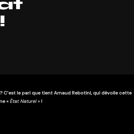
at
!
 C’est le pari que tient Arnaud Rebotini, qui dévoile cette
ne «
État Naturel »
!