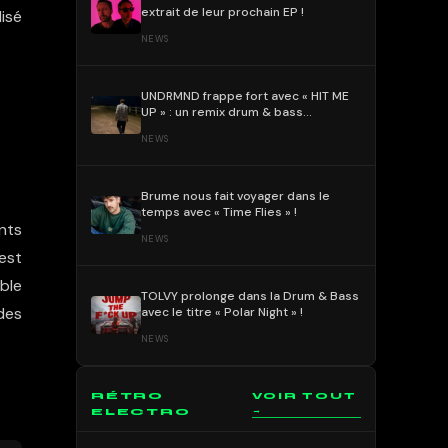
extrait de leur prochain EP !
isé
NEWS
UNDRMND frappe fort avec « HIT ME
UP » : un remix drum & bass
percutant et mélodique !
NEWS
Brume nous fait voyager dans le
temps avec « Time Flies » !
nts
NEWS
est
ble
TOLVY prolonge dans la Drum & Bass
 des
avec le titre « Polar Night » !
NEWS
RÉTRO
VOIR TOUT
→
ELECTRO