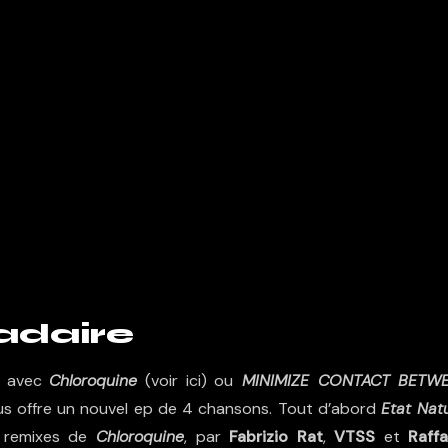
adaire
es avec
Chloroquine
(voir
ici
) ou
MINIMIZE CONTACT BETW
nous offre un nouvel ep de 4 chansons. Tout d’abord
Etat Natu
s remixes de
Chloroquine
, par
Fabrizio Rat
,
VTSS
et
Raffa