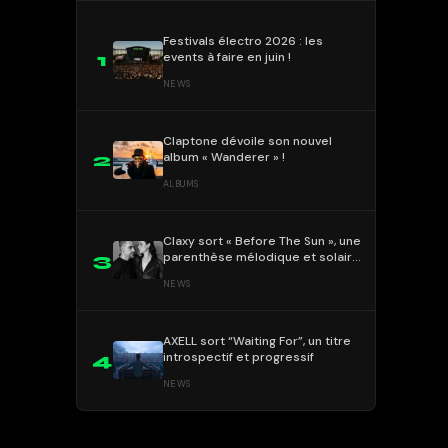
Festivals électro 2026 : les
events à faire en juin !
1
NEWS
Claptone dévoile son nouvel
album « Wanderer » !
2
ALBUMS
Claxy sort « Before The Sun », une
parenthèse mélodique et solaire
3
!
NEWS
AXELL sort “Waiting For”, un titre
introspectif et progressif
4
NEWS