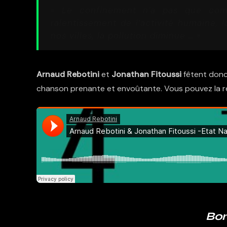
«
Le confinement n’a pas que comm
ralentissement de l’activité humaine, 
nos villes, la pollution diminue
… »
Arnaud Rebotini
et
Jonathan Fitoussi
fêtent donc 
chanson prenante et envoûtante. Vous pouvez la retr
Bon