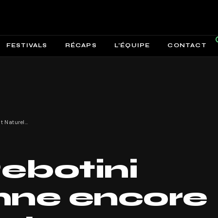
FESTIVALS
RÉCAPS
L’ÉQUIPE
CONTACT
Arnaud Rebotini nous étonne encore avec « État Naturel » !
ebotini
nne encore