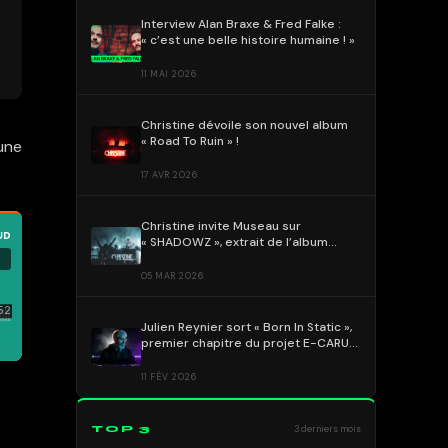
Interview Alan Braxe & Fred Falke :
« c’est une belle histoire humaine ! »
11 MAI 2026
Christine dévoile son nouvel album
« Road To Ruin » !
une
17 AVR 2026
Christine invite Museau sur
« SHADOWZ », extrait de l’album
« Road to Ruin » !
05 MAR 2026
Julien Reynier sort « Born In Static »,
premier chapitre du projet E-CARUS
!
11 FÉV 2026
TOP 3
3 derniers mois