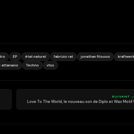
tro
EP
état naturel
fabrizio rat
jonathan fitoussi
kraftwer
e attanasio
Techno
vtss
SUIVANT 
Love To The World, le nouveau son de Diplo et Wax Motif 