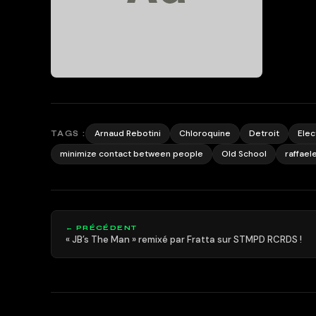
Arnaud Rebotini
Chloroquine
Detroit
Elec
TAGS :
minimize contact between people
Old School
raffael
← PRÉCÉDENT
« JB’s The Man » remixé par Fratta sur STMPD RCRDS !