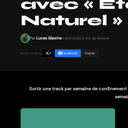
avec « Ét
Naturel » 
Par
Lucas Glastra
11 avril 2020
·
2 min de lecture
X
Facebook
Copier
PARTAGER
Sortir une track par semaine de confinement ?
semai