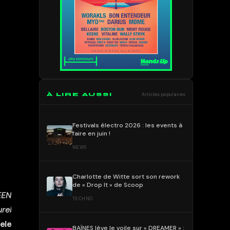
À LIRE AUSSI
Articles populaires
Festivals électro 2026 : les events à
faire en juin !
NEWS
Charlotte de Witte sort son rework
de « Drop It » de Scoop
EEN
TECHNO
rel
ele
BAÏNES lève le voile sur « DREAMER » :