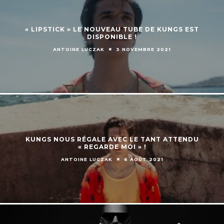
« LIPSTICK » LE NOUVEAU TUBE DE KUNGS EST
DISPONIBLE !
ANTOINE LUCZAK
3 NOVEMBRE 2021
KUNGS NOUS RÉGALE AVEC LE TANT ATTENDU
« REGARDE MOI » !
ANTOINE LUCZAK
6 AOÛT 2021