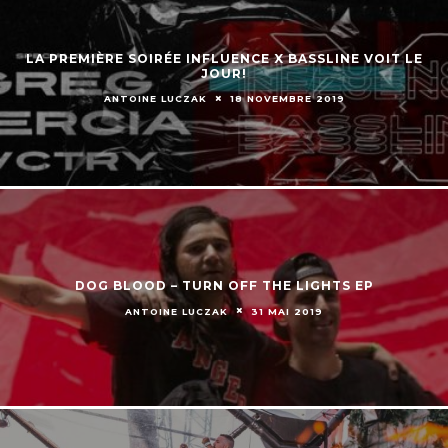
LA PREMIÈRE SOIRÉE INFLUENCE X BASSLINE VOIT LE
JOUR!
ANTOINE LUCZAK
18 NOVEMBRE 2019
DOG BLOOD – TURN OFF THE LIGHTS EP
ANTOINE LUCZAK
31 MAI 2019