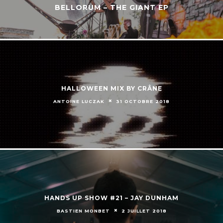
BELLORUM – THE GIANT EP
HALLOWEEN MIX BY CRÂNE
ANTOINE LUCZAK
31 OCTOBRE 2018
HANDS UP SHOW #21 – JAY DUNHAM
BASTIEN MONBET
2 JUILLET 2018