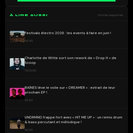
À LIRE AUSSI
Articles populaires
Festivals électro 2026 : les events à faire en juin !
NEWS
Charlotte de Witte sort son rework de « Drop It » de
Scoop
TECHNO
BAÏNES lève le voile sur « DREAMER » : extrait de leur
prochain EP !
NEWS
UNDRMND frappe fort avec « HIT ME UP » : un remix drum
& bass percutant et mélodique !
NEWS