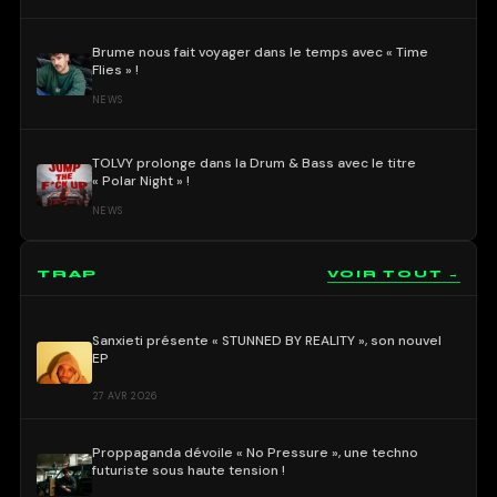
Brume nous fait voyager dans le temps avec « Time
Flies » !
NEWS
TOLVY prolonge dans la Drum & Bass avec le titre
« Polar Night » !
NEWS
TRAP
VOIR TOUT →
Sanxieti présente « STUNNED BY REALITY », son nouvel
EP
27 AVR 2026
Proppaganda dévoile « No Pressure », une techno
futuriste sous haute tension !