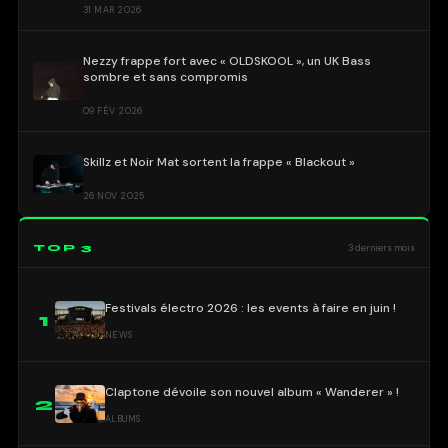
31 MAR 2026
Nezzy frappe fort avec « OLDSKOOL », un UK Bass
sombre et sans compromis
09 FÉV 2026
Skillz et Noir Mat sortent la frappe « Blackout »
26 NOV 2025
TOP 3
3 derniers mois
Festivals électro 2026 : les events à faire en juin !
1
NEWS
Claptone dévoile son nouvel album « Wanderer » !
2
ALBUMS