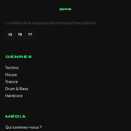
Le média de la musique électronique francophone.
IG
FB
YT
GENRES
Techno
House
Trance
Drum & Bass
Hardcore
MÉDIA
Qui sommes-nous ?