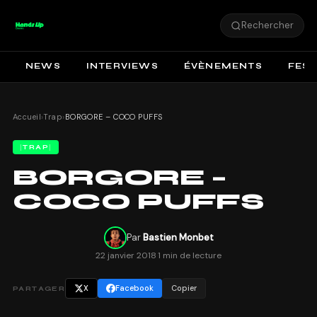
Rechercher
NEWS
INTERVIEWS
ÉVÈNEMENTS
FEST
Accueil
›
Trap
›
BORGORE – COCO PUFFS
TRAP
BORGORE –
COCO PUFFS
Par
Bastien Monbet
22 janvier 2018
·
1 min de lecture
X
Facebook
Copier
PARTAGER