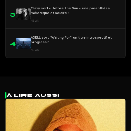
Claxy sort « Before The Sun », une parenthèse
mélodique et solaire !
3
NEWS
AXELL sort “Waiting For”, un titre introspectif et
progressif
4
NEWS
À LIRE AUSSI