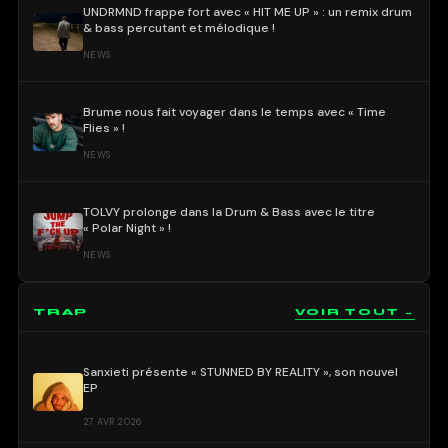
UNDRMND frappe fort avec « HIT ME UP » : un remix drum
& bass percutant et mélodique !
NEWS
Brume nous fait voyager dans le temps avec « Time
Flies » !
NEWS
TOLVY prolonge dans la Drum & Bass avec le titre
« Polar Night » !
NEWS
TRAP
VOIR TOUT →
Sanxieti présente « STUNNED BY REALITY », son nouvel
EP
27 AVR 2026