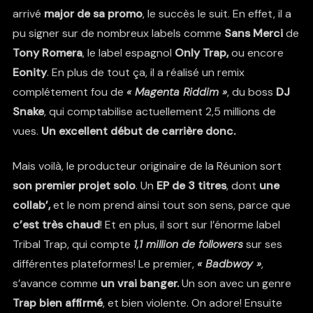
arrivé
major de sa promo
, le succès le suit. En effet, il a
pu signer sur de nombreux labels comme
Sans Merci
de
Tony Romera
, le label espagnol
Only Trap,
ou encore
Eonity
. En plus de tout ça, il a réalisé un remix
complétement fou de
« Magenta Riddim »
, du boss
DJ
Snake
, qui comptabilise actuellement 2,5 millions de
vues.
Un excellent début de carrière donc.
Mais voilà, le producteur originaire de la Réunion sort
son premier projet solo
. Un
EP de 3 titres
, dont
une
collab’,
et le nom prend ainsi tout son sens, parce que
c’est très chaud
! Et en plus, il sort sur l’énorme label
Tribal Trap, qui compte
1,1 million de followers
sur ses
différentes plateformes! Le premier,
« Badbwoy »
,
s’avance comme
un vrai banger.
Un son avec un genre
Trap bien affirmé
, et bien violente. On adore! Ensuite