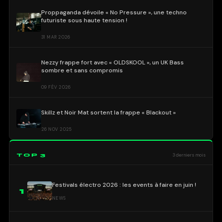
Proppaganda dévoile « No Pressure », une techno
futuriste sous haute tension !
31 MAR 2026
Nezzy frappe fort avec « OLDSKOOL », un UK Bass
sombre et sans compromis
09 FÉV 2026
Skillz et Noir Mat sortent la frappe « Blackout »
26 NOV 2025
TOP 3
3 derniers mois
Festivals électro 2026 : les events à faire en juin !
1
NEWS