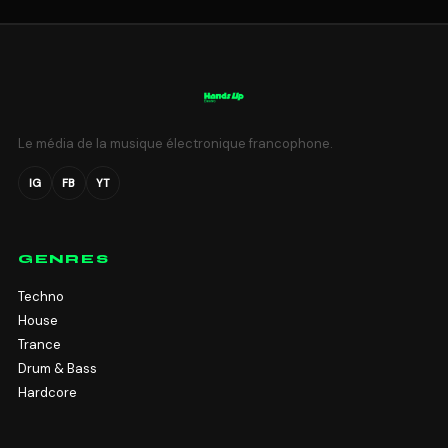
Le média de la musique électronique francophone.
IG
FB
YT
GENRES
Techno
House
Trance
Drum & Bass
Hardcore