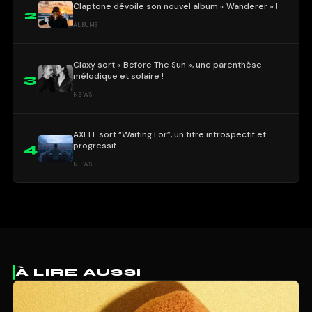
Claptone dévoile son nouvel album « Wanderer » !
2
ALBUMS
Claxy sort « Before The Sun », une parenthèse
mélodique et solaire !
3
NEWS
AXELL sort “Waiting For”, un titre introspectif et
progressif
4
NEWS
À LIRE AUSSI