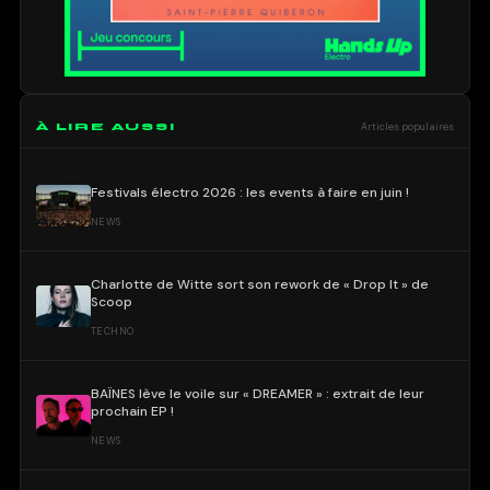
À LIRE AUSSI
Articles populaires
Festivals électro 2026 : les events à faire en juin !
NEWS
Charlotte de Witte sort son rework de « Drop It » de
Scoop
TECHNO
BAÏNES lève le voile sur « DREAMER » : extrait de leur
prochain EP !
NEWS