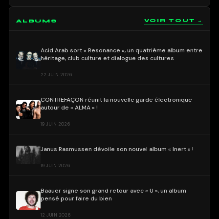
ALBUMS
VOIR TOUT →
Acid Arab sort « Resonance », un quatrième album entre
héritage, club culture et dialogue des cultures
22 JUIN 2026
CONTREFAÇON réunit la nouvelle garde électronique
autour de « ALMA » !
19 JUIN 2026
Janus Rasmussen dévoile son nouvel album « Inert » !
19 JUIN 2026
Baauer signe son grand retour avec « U », un album
pensé pour faire du bien
12 JUIN 2026