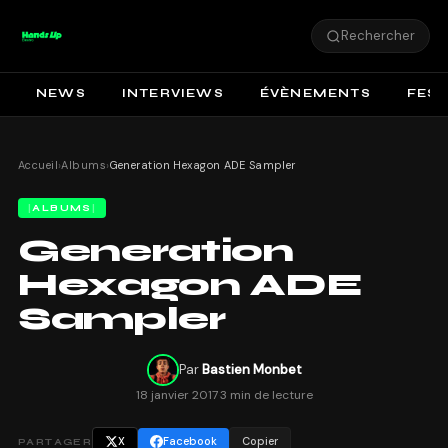
Rechercher
NEWS
INTERVIEWS
ÉVÈNEMENTS
FEST
Accueil
›
Albums
›
Generation Hexagon ADE Sampler
ALBUMS
Generation
Hexagon ADE
Sampler
Par
Bastien Monbet
18 janvier 2017
·
3 min de lecture
X
Facebook
Copier
PARTAGER