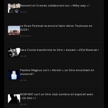
Bennett et Creeds collaborent sur « Milky way » !
NEWS
Le Rose Festival va encore faire vibrer Toulouse en
2025 !
FESTIVALS
Sara Costa transforme le titre « Azizam » d’Ed Sheeran !
NEWS
Paoline Magnus sort « Heroin », un titre envoûtant et
immersif !
NEWS
NOIR MAT sort un titre club sombre et explosif avec
« Oh Shit » !
NEWS