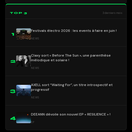
TOP 3
3 derniers mois
Festivals électro 2026 : les events à faire en juin !
1
NEWS
Claxy sort « Before The Sun », une parenthèse
mélodique et solaire !
2
NEWS
AXELL sort “Waiting For”, un titre introspectif et
progressif
3
NEWS
DEEANN dévoile son nouvel EP « RESILIENCE » !
4
EP