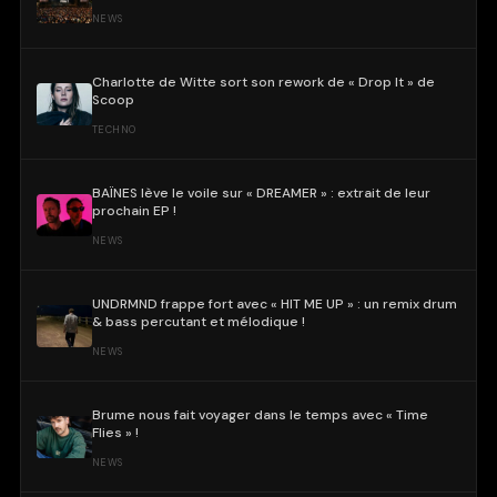
NEWS
Charlotte de Witte sort son rework de « Drop It » de
Scoop
TECHNO
BAÏNES lève le voile sur « DREAMER » : extrait de leur
prochain EP !
NEWS
UNDRMND frappe fort avec « HIT ME UP » : un remix drum
& bass percutant et mélodique !
NEWS
Brume nous fait voyager dans le temps avec « Time
Flies » !
NEWS