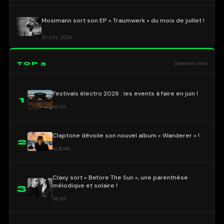
Mosimann sort son EP « Traumwerk » du mois de juillet !
30 JUIL 2026
TOP 3
3 derniers mois
Festivals électro 2026 : les events à faire en juin !
1
NEWS
Claptone dévoile son nouvel album « Wanderer » !
2
ALBUMS
Claxy sort « Before The Sun », une parenthèse
mélodique et solaire !
3
NEWS