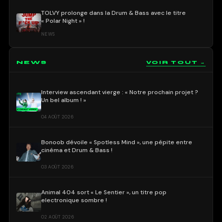
TOLVY prolonge dans la Drum & Bass avec le titre
« Polar Night » !
NEWS
NEWS
VOIR TOUT →
Interview ascendant vierge : « Notre prochain projet ?
Un bel album ! »
04 AOÛT 2026
Bonoob dévoile « Spotless Mind », une pépite entre
cinéma et Drum & Bass !
03 AOÛT 2026
Animal 404 sort « Le Sentier », un titre pop
electronique sombre !
02 AOÛT 2026