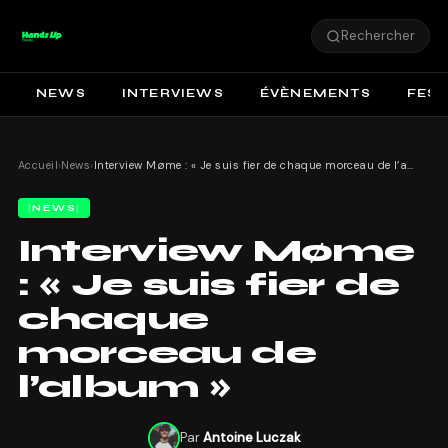
Rechercher
NEWS
INTERVIEWS
ÉVÈNEMENTS
FEST
Accueil
›
News
›
Interview Møme : « Je suis fier de chaque morceau de l’album »
NEWS
Interview Møme
: « Je suis fier de
chaque
morceau de
l’album »
Par
Antoine Luczak