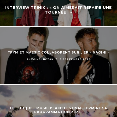
INTERVIEW TRINIX : « ON AIMERAIT REFAIRE UNE
TOURNÉE ! »
TRYM ET MAESIC COLLABORENT SUR L’EP « NAGINI »
ANTOINE LUCZAK
3 SEPTEMBRE 2025
LE TOUQUET MUSIC BEACH FESTIVAL TERMINE SA
PROGRAMMATION 2025 !