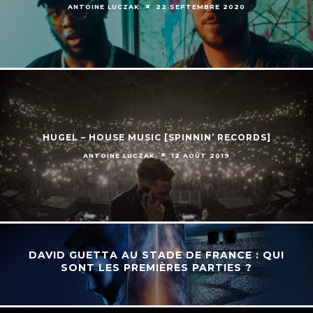
ANTOINE LUCZAK
22 SEPTEMBRE 2020
HUGEL – HOUSE MUSIC [SPINNIN’ RECORDS]
ANTOINE LUCZAK
12 AOÛT 2019
DAVID GUETTA AU STADE DE FRANCE : QUI
SONT LES PREMIÈRES PARTIES ?