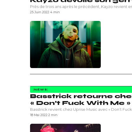
Kayzo dévoile son 3èm
Près de trois ans après le précédent, Kayzo revient 
25 Juin 2022
·
4 min
NEWS
Basstrick retourne che
« Don’t Fuck With Me » 
Basstrick revient chez Uprise Music avec « Don’t Fuc
18 Mai 2022
·
2 min