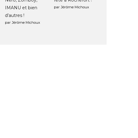
Nero, Zomboy,
fête à Rochefort !
IMANU et bien
par Jérôme Michoux
d’autres !
par Jérôme Michoux