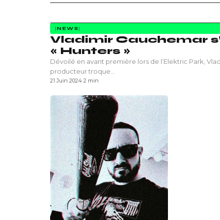
NEWS
Vladimir Cauchemar s’
« Hunters »
Dévoilé en avant première lors de l’Elektric Park, Vl
producteur troque…
21 Juin 2024
·
2 min