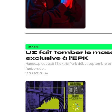
BASS
UZ fait tomber le masq
exclusive à l’EPK
HandsUp couvrait l’Elektric Park début septembre et
l’univers de…
15 Oct 2021
·
5 min