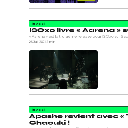
BASS
ISOxo livre « Aarena » 
« Aarena » est la troisième release pour ISOxo sur Sab
26 Juil 2021
·
2 min
BASS
Apashe revient avec «
Chaouki !