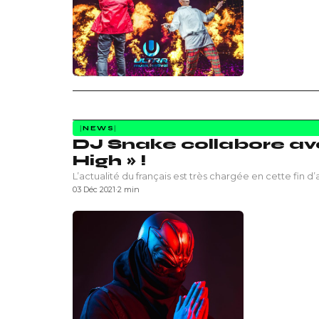
NEWS
DJ Snake collabore ave
High » !
L’actualité du français est très chargée en cette fin
03 Déc 2021
·
2 min