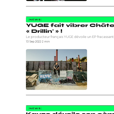
NEWS
YUGE fait vibrer Chât
« Drillin' » !
Le producteur français YUGE dévoile un EP fracassant 
13 Sep 2022
·
2 min
NEWS