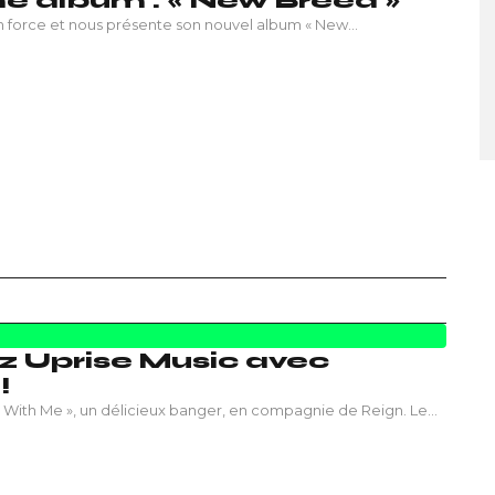
e album : « New Breed »
en force et nous présente son nouvel album « New…
z Uprise Music avec
!
k With Me », un délicieux banger, en compagnie de Reign. Le…