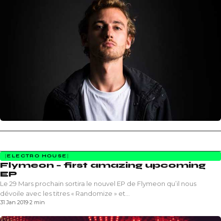
ELECTRO HOUSE
Flymeon – first amazing upcoming
EP
Le 29 Mars prochain sortira le nouvel EP de Flymeon qu’il nous
dévoile avec les titres « Randomize » et…
31 Jan 2019
·
2 min