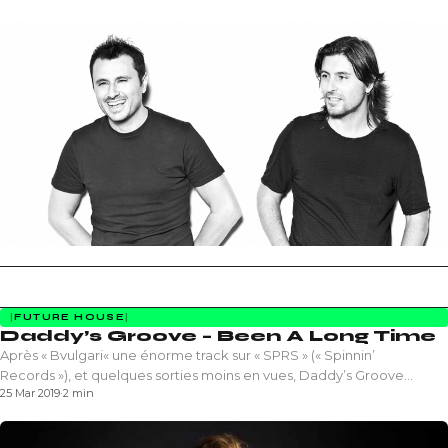
FUTURE HOUSE
Daddy’s Groove – Been A Long Time
Après « Bvulgari« une énorme track sur « SPRS » (« Spinnin’
Records »), et quelques sorties moins en vues, Daddy’s Groove
25 Mar 2019
·
2 min
revient sur…