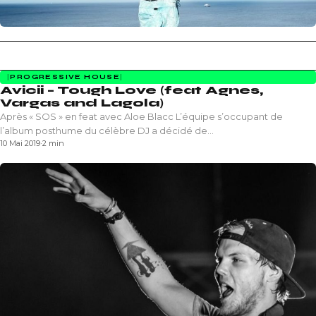
PROGRESSIVE HOUSE
Avicii – Tough Love (feat Agnes,
Vargas and Lagola)
Après « SOS » en feat avec Aloe Blacc L’équipe s’occupant de
l’album posthume du célèbre DJ a décidé de…
10 Mai 2019
·
2 min