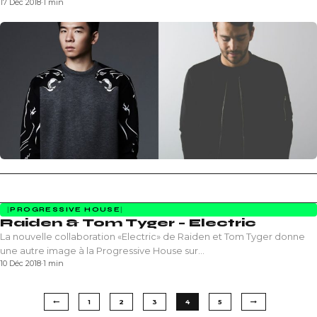
17 Déc 2018
·
1 min
PROGRESSIVE HOUSE
Raiden & Tom Tyger – Electric
La nouvelle collaboration «Electric» de Raiden et Tom Tyger donne
une autre image à la Progressive House sur…
10 Déc 2018
·
1 min
1
2
3
4
5