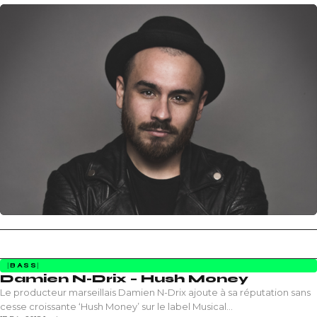
BASS
Damien N-Drix – Hush Money
Le producteur marseillais Damien N-Drix ajoute à sa réputation sans
cesse croissante ‘Hush Money’ sur le label Musical…