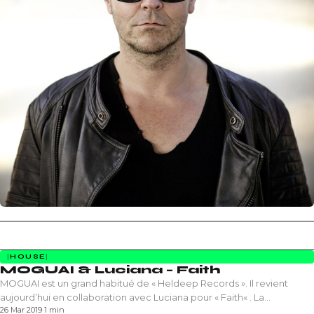
HOUSE
MOGUAI & Luciana – Faith
MOGUAI est un grand habitué de « Heldeep Records ». Il revient
aujourd’hui en collaboration avec Luciana pour « Faith« . La…
26 Mar 2019
·
1 min