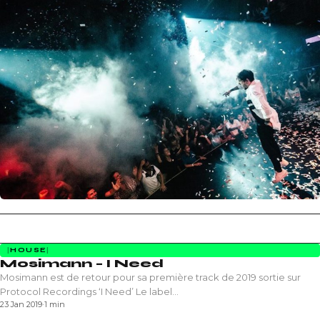
HOUSE
Mosimann – I Need
Mosimann est de retour pour sa première track de 2019 sortie sur
Protocol Recordings ‘I Need’ Le label…
23 Jan 2019
·
1 min