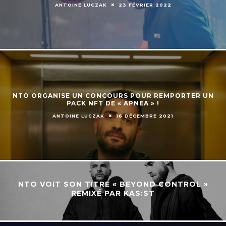
ANTOINE LUCZAK
23 FÉVRIER 2022
NTO ORGANISE UN CONCOURS POUR REMPORTER UN
PACK NFT DE « APNEA » !
ANTOINE LUCZAK
16 DÉCEMBRE 2021
NTO VOIT SON TITRE « BEYOND CONTROL »
REMIXÉ PAR KAS:ST