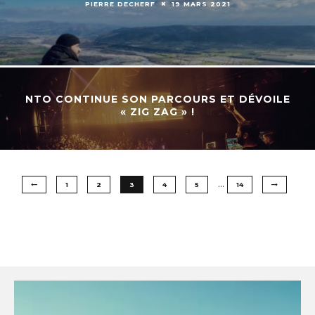
PIERRE DECHERF
19 MARS 2021
NTO CONTINUE SON PARCOURS ET DÉVOILE
« ZIG ZAG » !
…
1
2
3
4
5
14