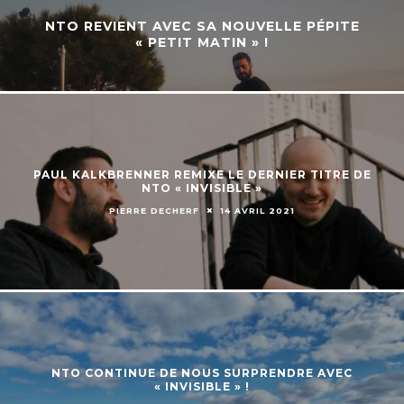
NTO REVIENT AVEC SA NOUVELLE PÉPITE
« PETIT MATIN » !
PAUL KALKBRENNER REMIXE LE DERNIER TITRE DE
NTO « INVISIBLE »
PIERRE DECHERF
14 AVRIL 2021
NTO CONTINUE DE NOUS SURPRENDRE AVEC
« INVISIBLE » !